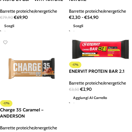
Barrette proteiche/energetiche
Barrette proteiche/energetiche
€
69,90
€
2,30
-
€
54,90
€
79,90
Scegli
Scegli
-17%
ENERVIT PROTEIN BAR 2.1
Barrette proteiche/energetiche
€
2,90
€
3,50
Aggiungi Al Carrello
-17%
Charge 35 Caramel –
ANDERSON
Barrette proteiche/energetiche