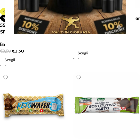
-29%
-29%
55 PROTEIN BAR 55 g -30 bar
SOLD OUT
– WHY SPORT
55 PROTEIN BAR 55 g – WHY
SPORT
Barrette proteiche/energetiche
€
74,90
Barrette proteiche/energetiche
€
104,90
€
2,50
€
3,50
Scegli
Scegli