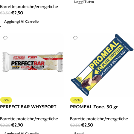
Leggi Tutto
Barrette proteiche/energetiche
€
2,50
€
3,50
Aggiungi Al Carrello
-9%
-29%
PERFECT BAR WHYSPORT
PROMEAL Zone. 50 gr
Barrette proteiche/energetiche
Barrette proteiche/energetiche
€
2,90
€
2,50
€
3,20
€
3,50
Aggiungi Al Carrello
Scegli