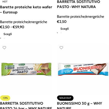
BARRETTA SOSTITUTIVO
HOT
PASTO -WHY NATURA
Barette proteiche keto wafer
– Eurosup
Barrette proteiche/energetiche
€
2,50
Barrette proteiche/energetiche
€
2,50
-
€
59,90
Scegli
Scegli
-13%
SOLD OUT
BARRETTA SOSTITUTIVO
BUONISSIMO 30 g – WHY
PASTO 24 bar – WHY NATURE
NATURE