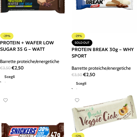
-29%
-29%
PROTEIN + WAFER LOW
SOLD OUT
SUGAR 35 G – WATT
PROTEIN BREAK 30g – WHY
SPORT
Barrette proteiche/energetiche
€
2,50
€
3,50
Barrette proteiche/energetiche
€
2,50
€
3,50
Scegli
Scegli
-12%