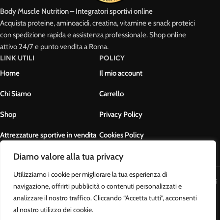
Nutrition
Body Muscle Nutrition – Integratori sportivi online
Acquista proteine, aminoacidi, creatina, vitamine e snack proteici
✅ Solo prodotti testati e certificati
con spedizione rapida e assistenza professionale. Shop online
✅ Prezzi competitivi e offerte esclusive
attivo 24/7 e punto vendita a Roma.
✅ Consulenza pre-acquisto personalizzata
LINK UTILI
POLICY
✅ Spedizione rapida in tutta Italia
Home
Il mio account
✅ Pagamenti sicuri e assistenza clienti sempre disponibile
Chi Siamo
Carrello
Shop
Privacy Policy
Attrezzature sportive in vendita
Cookies Policy
Diamo valore alla tua privacy
Contatti
Termini e condizioni
Utilizziamo i cookie per migliorare la tua esperienza di
Body Muscle Nutrition di Ottavianelli Luca - PIVA: 17678631007 - Tutti i
navigazione, offrirti pubblicità o contenuti personalizzati e
diritti riservati
analizzare il nostro traffico. Cliccando “Accetta tutti”, acconsenti
al nostro utilizzo dei cookie.