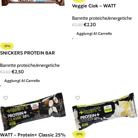
Veggie Ciok – WATT
Barrette proteiche/energetiche
€
2,20
€
2,50
Aggiungi Al Carrello
-29%
SNICKERS PROTEIN BAR
Barrette proteiche/energetiche
€
2,50
€
3,50
Aggiungi Al Carrello
WATT – Protein+ Classic 25%
-29%