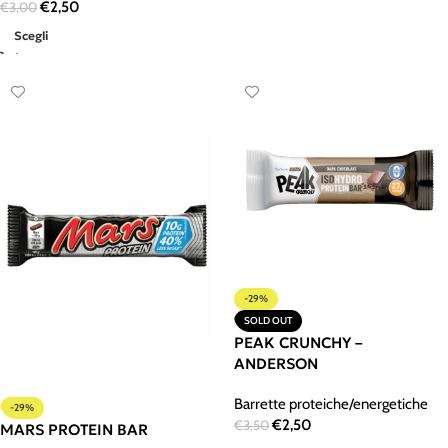
€
2,50
€
3,00
Scegli
-29%
SOLD OUT
PEAK CRUNCHY –
ANDERSON
Barrette proteiche/energetiche
-29%
€
2,50
€
3,50
MARS PROTEIN BAR