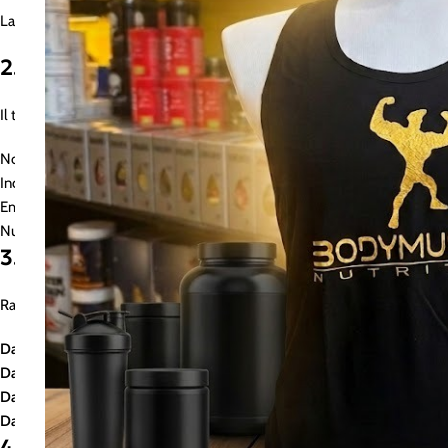
La presente Privacy Policy descrive come raccogliamo, utilizziamo, conserv
2. Titolare del Trattamento dei Dati
Il titolare del trattamento dei dati è: Luca Ottavianelli
Nome della Società: Body Muscle Nutrition S.r.l.
Indirizzo: Via Argentina Altobelli, 37/39, 00177 Roma RM, Italia
Email: privacy@bodymusclenutrition.it
Numero di telefono: +39 349 889 2544
3. Tipologia di Dati Raccolti
Raccogliamo diverse tipologie di dati personali, tra cui:
Dati identificativi
: nome, cognome, indirizzo email, numero di telefono.
Dati relativi all’acquisto
: dettagli di pagamento, indirizzo di spedizione.
Dati di navigazione
: IP, tipo di dispositivo, dati di navigazione (cookies, g
Dati tecnici
: dati raccolti tramite cookies e altre tecnologie di tracciamen
4. Finalità del Trattamento dei Dati