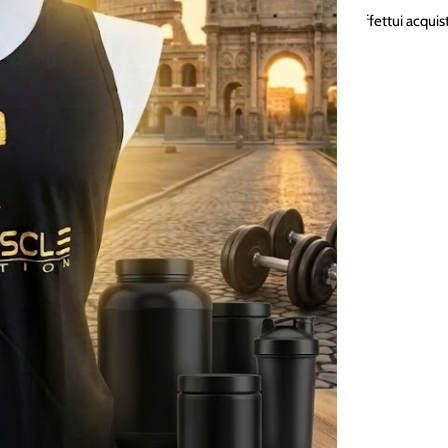
iamo e proteggiamo i tuoi dati personali quando visiti o effettui acquisti
eolocalizzazione).
to.