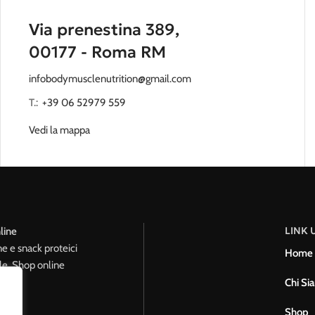
Via prenestina 389,
00177 - Roma RM
infobodymusclenutrition@gmail.com
T.:
‭
+39 06 52979 559
Vedi la mappa
LINK U
line
ne e snack proteici
Home
le. Shop online
Chi Si
Shop