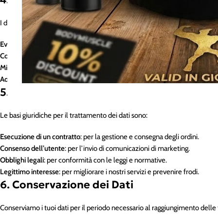
I dati personali sono raccolti e trattati per le seguenti finalità:
Evasione ordini
: per gestire e processare i tuoi acquisti.
Comunicazioni commerciali
: per inviarti offerte promozionali, previo co
Miglioramento del servizio
: per ottimizzare la navigazione e la user expe
Adempimento di obblighi legali
: come richiesto dalla normativa vigente.
5. Base Giuridica del Trattamento
Le basi giuridiche per il trattamento dei dati sono:
Esecuzione di un contratto
: per la gestione e consegna degli ordini.
Consenso dell’utente
: per l’invio di comunicazioni di marketing.
Obblighi legali
: per conformità con le leggi e normative.
Legittimo interesse
: per migliorare i nostri servizi e prevenire frodi.
6. Conservazione dei Dati
Conserviamo i tuoi dati per il periodo necessario al raggiungimento delle final