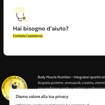
Hai bisogno d'aiuto?
Contatta l'assistenza
Body Muscle Nutrition – Integratori sportivi on
Acquista proteine, aminoacidi, creatina, vitami
con spedizione rapida e assistenza professiona
attivo 24/7 e punto vendita a Roma.
Diamo valore alla tua privacy