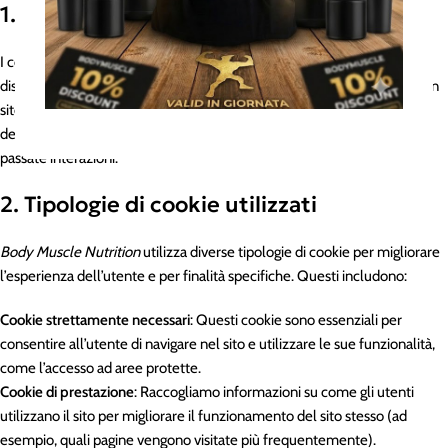
1. Cosa sono i cookie?
I cookie sono piccoli file di testo che vengono memorizzati sul
dispositivo dell’utente (computer, smartphone, tablet) quando visita un
sito web. I cookie consentono al sito di riconoscere il dispositivo
dell’utente e di ricordare alcune informazioni sulle sue preferenze o
passate interazioni.
2. Tipologie di cookie utilizzati
Body Muscle Nutrition
utilizza diverse tipologie di cookie per migliorare
l’esperienza dell’utente e per finalità specifiche. Questi includono:
Cookie strettamente necessari
: Questi cookie sono essenziali per
consentire all’utente di navigare nel sito e utilizzare le sue funzionalità,
come l’accesso ad aree protette.
Cookie di prestazione
: Raccogliamo informazioni su come gli utenti
utilizzano il sito per migliorare il funzionamento del sito stesso (ad
esempio, quali pagine vengono visitate più frequentemente).