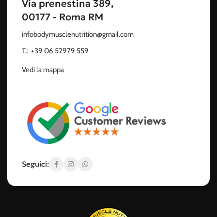
Via prenestina 389,
00177 - Roma RM
infobodymusclenutrition@gmail.com
T.:
‭
+39 06 52979 559
Vedi la mappa
Seguici: