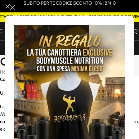
SUBITO PER TE CODICE SCONTO 10% : BM10
 DELLA SPEDIZIONE RAPIDA IN TUTTA ITALIA - CODICE SCONTO DI BENVE
ORDINA SMART DELIVERY SU WHATSAPP (ROMA)
Cookies Policy
Home
/
Cookies Policy
Cookie Policy di Body Muscle Nutrition
Ultimo aggiornamento: 04-11-2024
La presente Cookie Policy spiega come il sito web
Body Muscle
Nutrition
utilizza i cookie e tecnologie simili per riconoscere l’utente
quando visita il nostro sito. Spiega cosa sono i cookie, come li utilizziamo,
e quali sono i diritti dell’utente in merito al loro utilizzo.