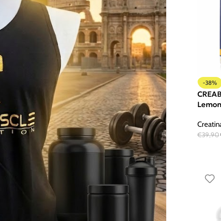
-20%
Anderson Createne 500gr
Creatina Polvere e Tabs
-38%
€
39,90
 Monohydrate
CREAB
€
49,90
300 g Sangria
Lemo
 Tabs
Creatin
€
39,90