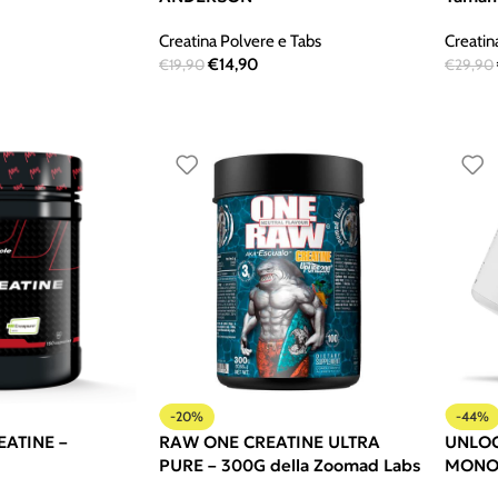
Creatina Polvere e Tabs
Creatin
€
14,90
€
19,90
€
29,90
-20%
-44%
ATINE –
RAW ONE CREATINE ULTRA
UNLOC
PURE – 300G della Zoomad Labs
MONO