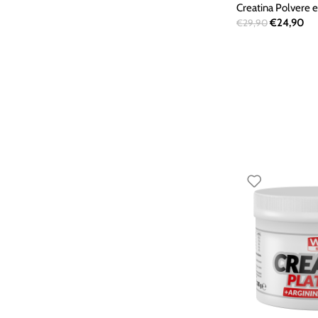
Creatina Polvere e
€
24,90
€
29,90