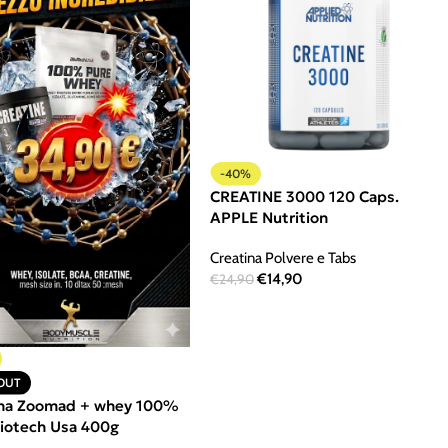
-40%
CREATINE 3000 120 Caps.
APPLE Nutrition
Creatina Polvere e Tabs
€
14,90
€
24,90
OUT
ina Zoomad + whey 100%
biotech Usa 400g