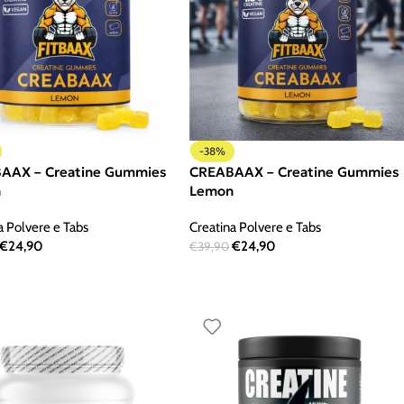
-38%
AAX – Creatine Gummies
CREABAAX – Creatine Gummies
n
Lemon
a Polvere e Tabs
Creatina Polvere e Tabs
€
24,90
€
24,90
€
39,90