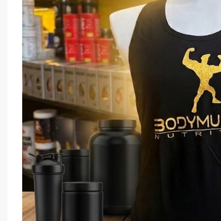
Anderson
Barrette proteiche/energetiche
Bevande energetiche/Proteiche
CARBO-JEL
Collagene
Creatina Polvere e Tabs
Creme proteiche
-25%
Drenanti / Termo Genici
100% Creatine
Farina d'avena/ Fiocchi d'avena
BIOTECH USA – 
Farina di avena/ fiocchi di avena/ Crema di
Creatina Polvere e
riso
€
29,90
€
39,90
Glutammina
Idea Natale
keto
L-carnitina / Carnitina
MAGNESIO /SUPREMO -CITRATO -
BLICINATO
Maltodestrine/ Ciclodestrine
Mass Gainer