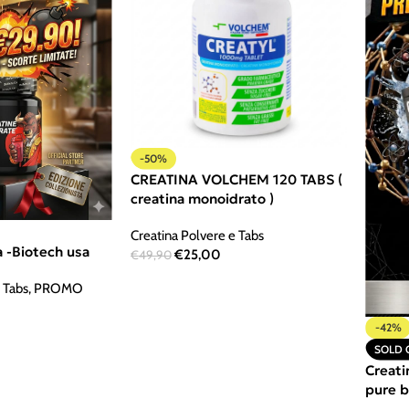
-50%
CREATINA VOLCHEM 120 TABS (
creatina monoidrato )
Creatina Polvere e Tabs
a -Biotech usa
€
25,00
€
49,90
 Tabs
,
PROMO
-42%
SOLD 
Creat
pure 