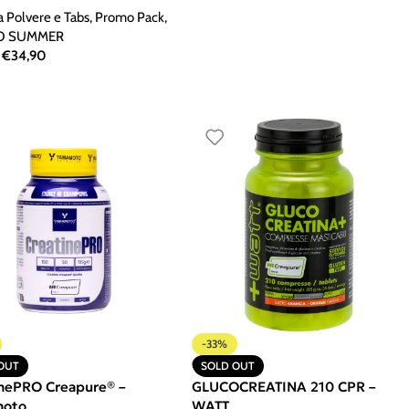
a Polvere e Tabs
,
Promo Pack
,
O SUMMER
€
34,90
-33%
OUT
SOLD OUT
inePRO Creapure® –
GLUCOCREATINA 210 CPR –
moto
WATT