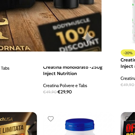
H 200G WHY
-40%
-20%
Creati
SOLD OUT
Inject
Creatina monoidrato -250g
 Tabs
Inject Nutrition
Creatin
€
49,90
Creatina Polvere e Tabs
€
29,90
€
49,90