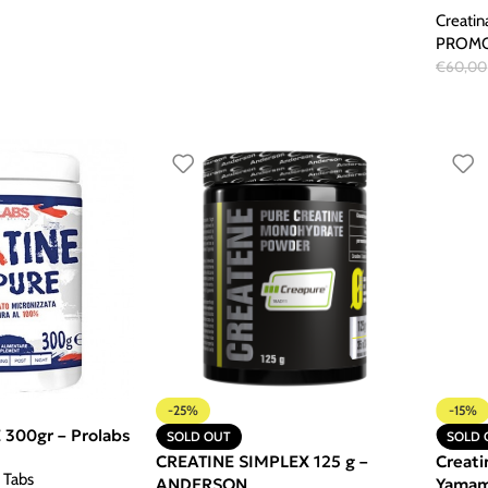
Creatin
PROM
€
60,00
-25%
-15%
300gr – Prolabs
SOLD OUT
SOLD 
CREATINE SIMPLEX 125 g –
Creat
 Tabs
ANDERSON
Yama