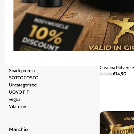
OMEGA 3
PASTA KETO/ PROTEICO
Pre-Post Workout
Promo Pack
PROMO SUMMER
Proteine
-25%
CREATINA MES
Salse zero
SPORT
Salute e benessere
Shaker
Creatina Polvere e
Snack protein
€
14,90
€
19,90
SOTTOCOSTO
Uncategorized
UOVO FIT
vegan
Vitamine
Marchio