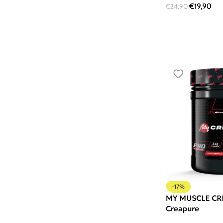
€
19,90
€
24,90
-17%
MY MUSCLE CRE
Creapure