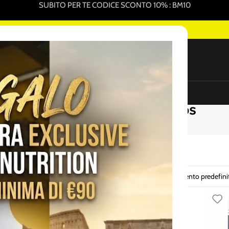
SUBITO PER TE CODICE SCONTO 10% : BM10
'INTEGRAZIONE SPORTIVA ONLINE
NEW
ure Sportive In Vendita
Promo Pack
Sottocosto
Creatina Polvere e Tabs
Vedi
Tutti
1 risultati