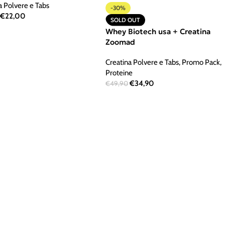
a Polvere e Tabs
-30%
€
22,00
SOLD OUT
Whey Biotech usa + Creatina
Zoomad
Creatina Polvere e Tabs
,
Promo Pack
,
Proteine
€
34,90
€
49,90