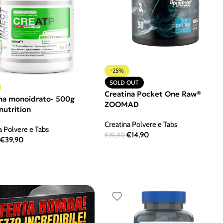
-25%
SOLD OUT
Creatina Pocket One Raw®
na monoidrato- 500g
ZOOMAD
 nutrition
Creatina Polvere e Tabs
a Polvere e Tabs
€
14,90
€
19,90
€
39,90