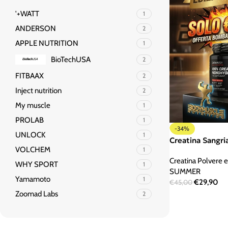
'+WATT
1
ANDERSON
2
APPLE NUTRITION
1
BioTechUSA
2
FITBAAX
2
Inject nutrition
2
My muscle
1
PROLAB
1
-34%
UNLOCK
1
Creatina Sangri
VOLCHEM
1
Creatina Polvere e
WHY SPORT
1
SUMMER
Yamamoto
1
€
29,90
€
45,00
Zoomad Labs
2