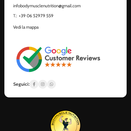
infobodymusclenutrition@gmail.com
T.:
‭
+39 06 52979 559
Vedi la mappa
Seguici: