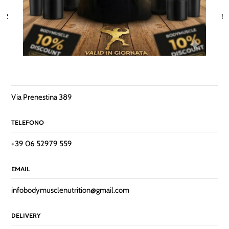
un messaggio di distanza.
Scrivici per scoprire come possiamo aiutarti a raggiungere i tuoi traguardi!
INDIRIZZO
Via Prenestina 389
TELEFONO
+39 06 52979 559
EMAIL
infobodymusclenutrition@gmail.com
DELIVERY