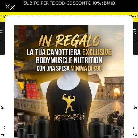
SUBITO PER TE CODICE SCONTO 10% : BM10
 DELLA SPEDIZIONE RAPIDA IN TUTTA ITALIA - CODICE SCONTO DI BENVEN
ORDINA SMART DELIVERY SU WHATSAPP (ROMA)
Assistenza Clienti -
Contatti
PASSA A TROVARCI NEL PUNTO VENDITA DI ROMA!
Siamo Aperti dal lunedì al sabato dalle 10:00 alle 14:00 e dalle 15:30 alle
20:00
Contattaci subito per ottenere le risposte che cerchi e fare il primo passo
verso una versione più forte e sana di te! Non aspettare, il tuo benessere è a