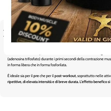
Descrizione
INFORMAZIONI NUTRIZIONALI
Integratore alimentare di creatina monoidrato micronizzata 200 m
La
creatina
è un composto intermedio del metabolismo energetico sint
(adenosina trifosfato) durante i primi secondi della contrazione mu
in forma libera che in forma fosforilata.
È ideale sia per il
pre
che per il
post-workout
, soprattutto nelle att
ripetitive, di elevata intensità e di breve durata. L’effetto benefico s