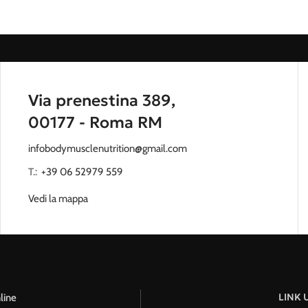
Via prenestina 389,
00177 - Roma RM
infobodymusclenutrition@gmail.com
T.:
‭
+39 06 52979 559
Vedi la mappa
LINK U
line