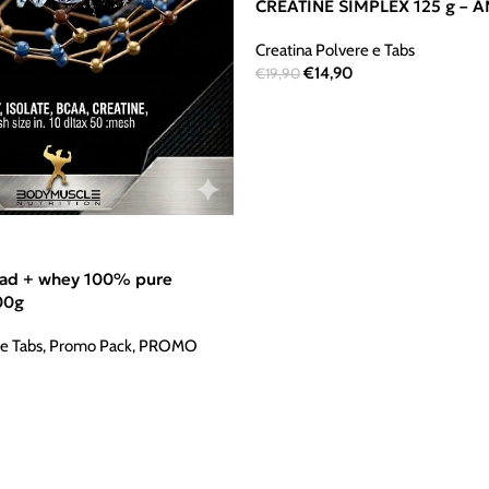
CREATINE SIMPLEX 125 g –
Creatina Polvere e Tabs
€
14,90
€
19,90
mad + whey 100% pure
00g
 e Tabs
,
Promo Pack
,
PROMO