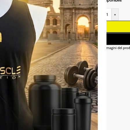
-
+
* Le immagini del prod