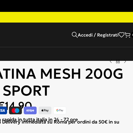
Accedi / Registrati
TINA MESH 200G
 SPORT
€
14,90
apida in tutta italia in 24 - 72 ore
Delivery immediata su Roma per ordini da 50€ in su