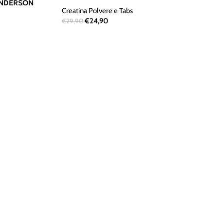
 ANDERSON
Creatina Polvere e Tabs
€
24,90
€
29,90