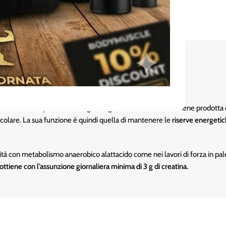
esh.
etizzato a partire da L-arginina, glicina e L-metionina. Viene prodotta d
scolare. La sua funzione è quindi quella di mantenere le
riserve energeti
ività con metabolismo anaerobico alattacido come nei lavori di forza in pal
i ottiene con l’assunzione giornaliera minima di 3 g di creatina.