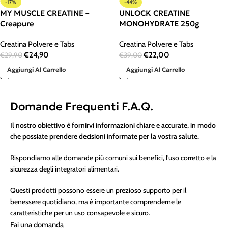
-17%
-44%
MY MUSCLE CREATINE –
UNLOCK CREATINE
Creapure
MONOHYDRATE 250g
Creatina Polvere e Tabs
Creatina Polvere e Tabs
€
24,90
€
22,00
€
29,90
€
39,00
Aggiungi Al Carrello
Aggiungi Al Carrello
Domande Frequenti F.A.Q.
Il nostro obiettivo è fornirvi informazioni chiare e accurate, in modo
che possiate prendere decisioni informate per la vostra salute.
Rispondiamo alle domande più comuni sui benefici, l’uso corretto e la
sicurezza degli integratori alimentari.
Questi prodotti possono essere un prezioso supporto per il
benessere quotidiano, ma è importante comprenderne le
caratteristiche per un uso consapevole e sicuro.
Fai una domanda