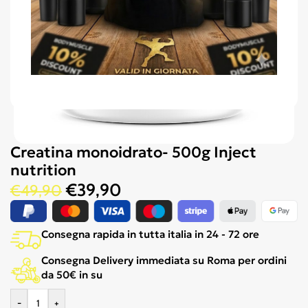
Creatina monoidrato- 500g Inject
nutrition
€
39,90
€
49,90
Consegna rapida in tutta italia in 24 - 72 ore
Consegna Delivery immediata su Roma per ordini
da 50€ in su
-
+