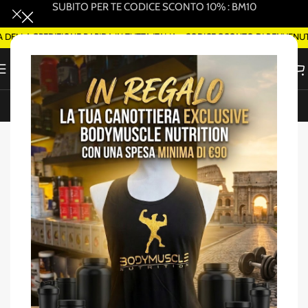
SUBITO PER TE CODICE SCONTO 10% : BM10
LLA SPEDIZIONE RAPIDA IN TUTTA ITALIA - CODICE SCONTO DI BENVENUTO
ORDINA SMART DELIVERY SU WHATSAPP (ROMA)
Home
/
Barrette proteiche/energetiche
-29%
SOLD OUT