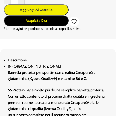
Aggiungi Al Carrello
Acquista Ora
* Le immagini del prodotto sono solo a scopo illustrativo
Descrizione
INFORMAZIONI NUTRIZIONALI
Barretta proteica per sportivi con creatina Creapure®,
glutammina (Kyowa Quality®) e vitamine B6 e C.
55 Protein Bar
è molto più di una semplice barretta proteica.
Con un alto contenuto di proteine di alta qualità e ingredienti
premium come la
creatina monoidrato Creapure®
e la
L-
glutammina di qualità (Kyowa Quality®)
, offre
un
supporto
completo per il
recupero muscolare
,