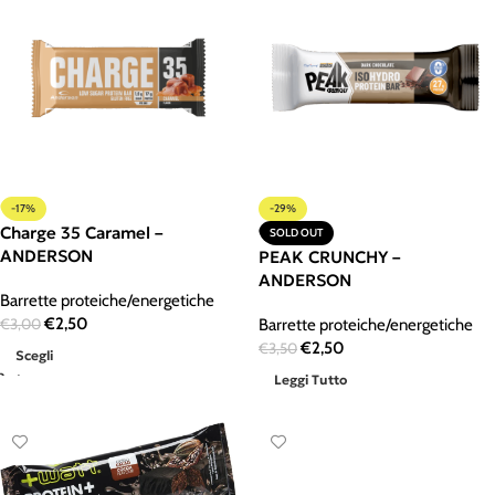
-17%
-29%
Charge 35 Caramel –
SOLD OUT
ANDERSON
PEAK CRUNCHY –
ANDERSON
Barrette proteiche/energetiche
€
2,50
€
3,00
Barrette proteiche/energetiche
€
2,50
€
3,50
Scegli
Leggi Tutto