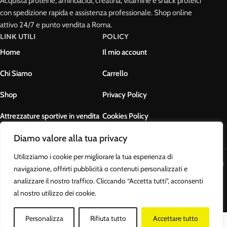
Acquista proteine, aminoacidi, creatina, vitamine e snack proteici
con spedizione rapida e assistenza professionale. Shop online
attivo 24/7 e punto vendita a Roma.
LINK UTILI
POLICY
Home
Il mio account
Chi Siamo
Carrello
Shop
Privacy Policy
Attrezzature sportive in vendita
Cookies Policy
Diamo valore alla tua privacy
Contatti
Termini e condizioni
Utilizziamo i cookie per migliorare la tua esperienza di
Body Muscle Nutrition di Ottavianelli Luca - PIVA: 17678631007 - Tutti i
navigazione, offrirti pubblicità o contenuti personalizzati e
diritti riservati
analizzare il nostro traffico. Cliccando “Accetta tutti”, acconsenti
al nostro utilizzo dei cookie.
Personalizza
Rifiuta tutto
Accettare tutto