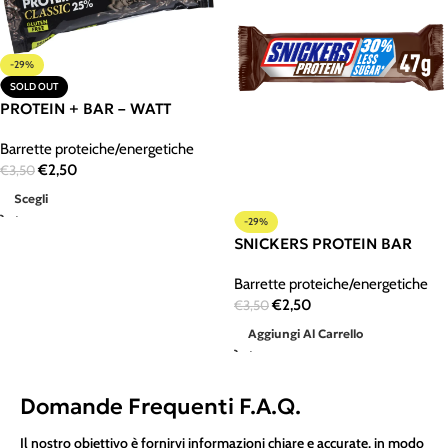
-29%
SOLD OUT
PROTEIN + BAR – WATT
Barrette proteiche/energetiche
€
2,50
€
3,50
Scegli
-29%
SNICKERS PROTEIN BAR
Barrette proteiche/energetiche
€
2,50
€
3,50
Aggiungi Al Carrello
Domande Frequenti F.A.Q.
Il nostro obiettivo è fornirvi informazioni chiare e accurate, in modo