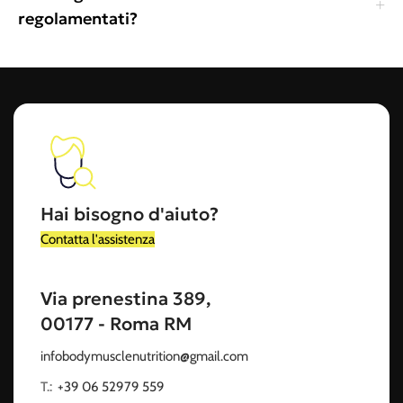
regolamentati?
Hai bisogno d'aiuto?
Contatta l'assistenza
Via prenestina 389,
00177 - Roma RM
infobodymusclenutrition@gmail.com
T.:
‭
+39 06 52979 559