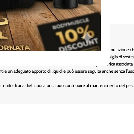
un pasto* in modo sano, bilanciato e gustoso, grazie a una formulazione ch
el peso corporeo nell’ambito di una
dieta ipocalorica
. Si consiglia di sos
utilizzato esclusivamente nell’ambito di una dieta ipocalorica associata a 
nti e un adeguato apporto di liquidi e può essere seguita anche senza l’uso
ll’ambito di una dieta ipocalorica può contribuire al mantenimento del pes