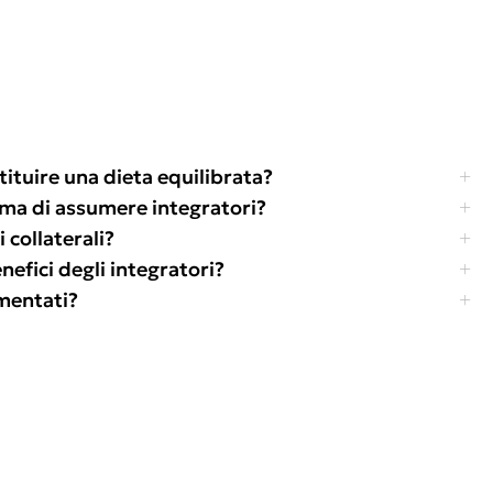
tituire una dieta equilibrata?
ima di assumere integratori?
 collaterali?
efici degli integratori?
amentati?