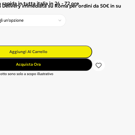
apida in tutta italia in 24 - 72 ore
Delivery immediata su Roma per ordini da 50€ in su
Aggiungi Al Carrello
Acquista Ora
otto sono solo a scopo illustrativo