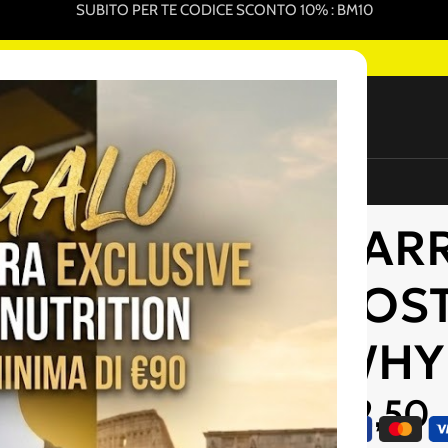
SUBITO PER TE CODICE SCONTO 10% : BM10
IGLIORI PRODOTTI PER L'INTEGRAZIONE SPORTIVA ONLINE
NEW
ure Sportive In Vendita
Promo Pack
Sottocosto
ASTO -WHY NATURA
BAR
SOST
WHY
€
2,50