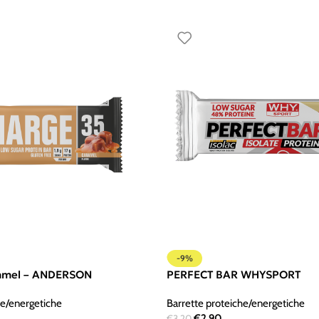
-9%
ramel – ANDERSON
PERFECT BAR WHYSPORT
he/energetiche
Barrette proteiche/energetiche
€
2,90
€
3,20