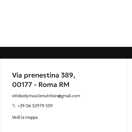
Via prenestina 389,
00177 - Roma RM
infobodymusclenutrition@gmail.com
T.:
‭
+39 06 52979 559
Vedi la mappa