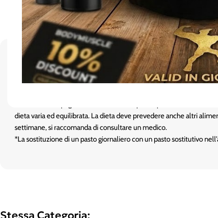
La
Barretta Sostitutivo Pasto
è studiata per consentire di sostituire 
nutrizionali di un pasto completo, contribuendo al mantenimento d
barretta accompagnata da abbondanti liquidi. Il prodotto deve essere 
dieta varia ed equilibrata. La dieta deve prevedere anche altri alime
settimane, si raccomanda di consultare un medico.
*La sostituzione di un pasto giornaliero con un pasto sostitutivo ne
Stessa Categoria: