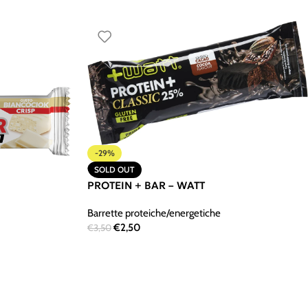
-29%
SOLD OUT
PROTEIN + BAR – WATT
Barrette proteiche/energetiche
€
2,50
€
3,50