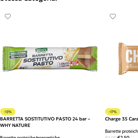
-13%
-17%
BARRETTA SOSTITUTIVO PASTO 24 bar –
Charge 35 Ca
WHY NATURE
Barrette proteic
Barrette proteiche/energetiche
€
2,50
€
3,00