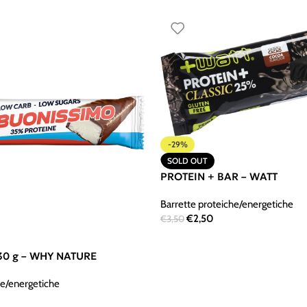
-29%
SOLD OUT
PROTEIN + BAR – WATT
Barrette proteiche/energetiche
€
2,50
€
3,50
0 g – WHY NATURE
he/energetiche