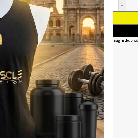
-
+
* Le immagini del prod