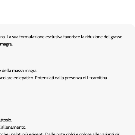
ona. La sua formulazione esclusiva favorisce la riduzione del grasso
a magra.
ne della massa magra.
olare ed epatico. Potenziati dalla presenza di L-carnitina.
attosio.
l’allenamento.
 i palati più esigenti. Dalle note dolci e golose alle varianti più