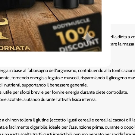
rtizione calorica 40-30-30 (% carboidrati-proteine-grassi) della dieta a z
facilmente digeribili
, ideali per fornire energia rapida e tonificare la mass
ergia in base al fabbisogno dell’organismo, contribuendo alla tonificazio
mente, fornendo energia a fegato e muscoli, risparmiando il glicogeno musc
 i nutrienti, supportando il benessere generale.
utile per sforzi brevi e per fornire energia durante diete controllate.
ie azotate, aiutando durante l’attività fisica intensa.
 chi non tollera il glutine (eccetto i gusti cereali e cereali al cacao) o il l
 e facilmente digeribile, ideale per l’assunzione prima, durante o dopo 
vasta scelta tra 15 gusti irresistibili, ognuno pensato per soddisfare anche