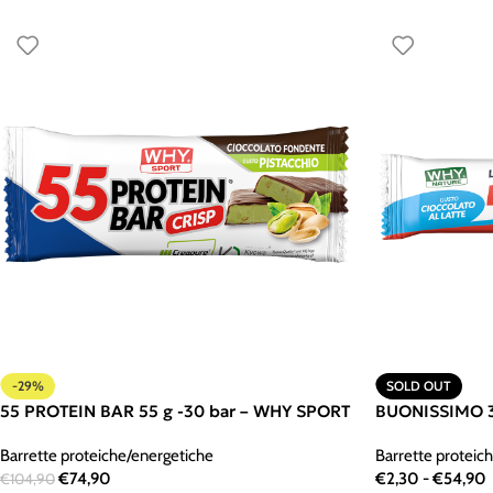
-29%
SOLD OUT
55 PROTEIN BAR 55 g -30 bar – WHY SPORT
BUONISSIMO 3
Barrette proteiche/energetiche
Barrette proteic
€
74,90
€
2,30
-
€
54,90
€
104,90