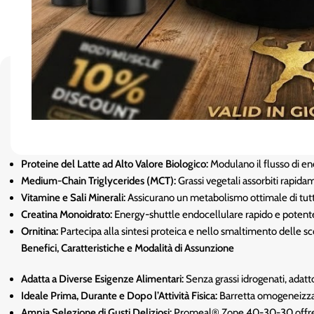
Promeal® Zone 40-30-30
è la barretta bilanciata secondo la ripa
corporeo. Contiene ingredienti naturali di prima qualità,
bilanciati e 
Ingredienti Chiave
Proteine del Latte ad Alto Valore Biologico:
Modulano il flusso di en
Medium-Chain Triglycerides (MCT):
Grassi vegetali assorbiti rapida
Vitamine e Sali Minerali:
Assicurano un metabolismo ottimale di tutti
Creatina Monoidrato:
Energy-shuttle endocellulare rapido e potente, 
Ornitina:
Partecipa alla sintesi proteica e nello smaltimento delle scor
Benefici, Caratteristiche e Modalità di Assunzione
Adatta a Diverse Esigenze Alimentari:
Senza grassi idrogenati, adatto a
Ideale Prima, Durante e Dopo l’Attività Fisica:
Barretta omogeneizzata
Ampia Selezione di Gusti Deliziosi:
Promeal® Zone 40-30-30 offre una 