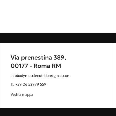
Via prenestina 389,
00177 - Roma RM
infobodymusclenutrition@gmail.com
T.:
‭
+39 06 52979 559
Vedi la mappa