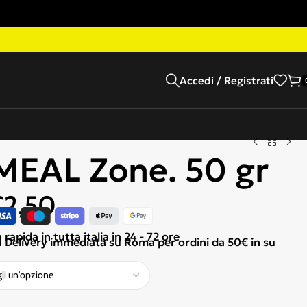
Accedi / Registrati
EAL Zone. 50 gr
€
2,50
apida in tutta italia in 24 - 72 ore
Delivery immediata su Roma per ordini da 50€ in su