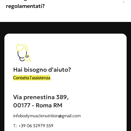
regolamentati?
Hai bisogno d'aiuto?
Contatta l'assistenza
Via prenestina 389,
00177 - Roma RM
infobodymusclenutrition@gmail.com
T.:
‭
+39 06 52979 559