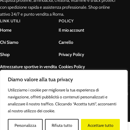
Acquista proteine, aminoacidi, creatina, vitamine e snack proteici
con spedizione rapida e assistenza professionale. Shop online
attivo 24/7 e punto vendita a Roma.
LINK UTILI
POLICY
Home
Il mio account
Chi Siamo
Carrello
Shop
Privacy Policy
Attrezzature sportive in vendita
Cookies Policy
Contatti
Termini e condizioni
Diamo valore alla tua privacy
Utilizziamo i cookie per migliorare la tua esperienza di
Body Muscle Nutrition di Ottavianelli Luca - PIVA: 17678631007 - Tutti i
navigazione, offrirti pubblicità o contenuti personalizzati e
diritti riservati
analizzare il nostro traffico. Cliccando “Accetta tutti”, acconsenti
al nostro utilizzo dei cookie.
Personalizza
Rifiuta tutto
Accettare tutto