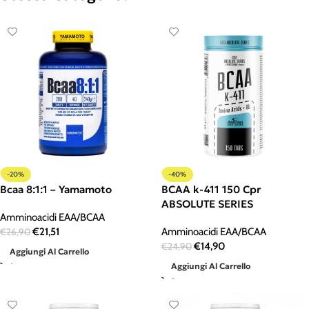
-20%
-40%
Bcaa 8:1:1 – Yamamoto
BCAA k-411 150 Cpr
ABSOLUTE SERIES
Amminoacidi EAA/BCAA
€
21,51
Amminoacidi EAA/BCAA
€
26,90
€
14,90
€
24,90
Aggiungi Al Carrello
Aggiungi Al Carrello