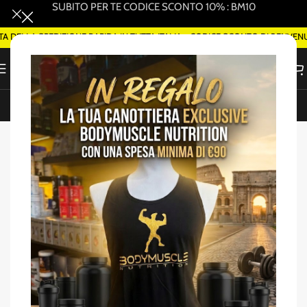
SUBITO PER TE CODICE SCONTO 10% : BM10
DELLA SPEDIZIONE RAPIDA IN TUTTA ITALIA - CODICE SCONTO DI BENVENU
ORDINA SMART DELIVERY SU WHATSAPP (ROMA)
Home
/
Amminoacidi EAA/BCAA
-35%