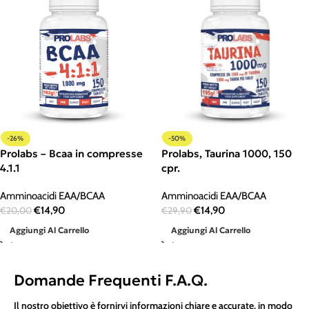
-26%
-50%
Prolabs – Bcaa in compresse
Prolabs, Taurina 1000, 150
4.1.1
cpr.
Amminoacidi EAA/BCAA
Amminoacidi EAA/BCAA
€
14,90
€
14,90
€
20,00
€
29,90
Aggiungi Al Carrello
Aggiungi Al Carrello
Domande Frequenti F.A.Q.
Il nostro obiettivo è fornirvi informazioni chiare e accurate, in modo