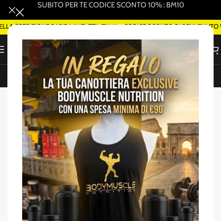
SUBITO PER TE CODICE SCONTO 10% : BM10
 SPEDIZIONE RAPIDA IN TUTTA ITALIA - CODICE SCONTO DI BENVENUTO W
ORDINA SMART DELIVERY SU WHATSAPP (ROMA)
Home
/
Amminoacidi EAA/BCAA
-37%