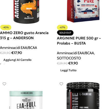
-40%
-67%
AMMO ZERO gusto Arancia
SOLD OUT
315 g – ANDERSON
ARGININE PURE 500 gr –
Prolabs – BUSTA
Amminoacidi EAA/BCAA
€
17,90
€
29,90
Amminoacidi EAA/BCAA
,
SOTTOCOSTO
Aggiungi Al Carrello
€
9,90
€
29,90
Leggi Tutto