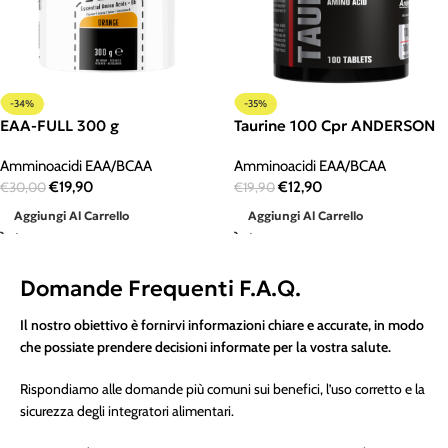
-34%
-35%
EAA-FULL 300 g
Taurine 100 Cpr ANDERSON
Amminoacidi EAA/BCAA
Amminoacidi EAA/BCAA
€
19,90
€
12,90
€
30,00
€
19,90
Aggiungi Al Carrello
Aggiungi Al Carrello
Domande Frequenti F.A.Q.
Il nostro obiettivo è fornirvi informazioni chiare e accurate, in modo
che possiate prendere decisioni informate per la vostra salute.
Rispondiamo alle domande più comuni sui benefici, l’uso corretto e la
sicurezza degli integratori alimentari.