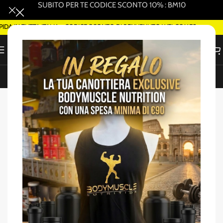
SUBITO PER TE CODICE SCONTO 10% : BM10
 IN TUTTA ITALIA - CODICE SCONTO DI BENVENUTO WELCOME5
ORDINA SMART DELIVERY SU WHATSAPP (ROMA)
Home
/
Amminoacidi EAA/BCAA
-60%