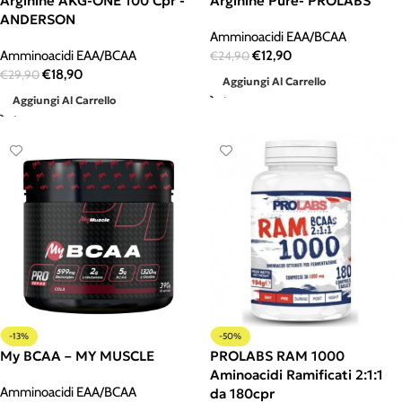
Arginine AKG-ONE 100 Cpr -
Arginine Pure- PROLABS
ANDERSON
Amminoacidi EAA/BCAA
Amminoacidi EAA/BCAA
€
12,90
€
24,90
€
18,90
€
29,90
Aggiungi Al Carrello
Aggiungi Al Carrello
-13%
-50%
My BCAA – MY MUSCLE
PROLABS RAM 1000
Aminoacidi Ramificati 2:1:1
Amminoacidi EAA/BCAA
da 180cpr