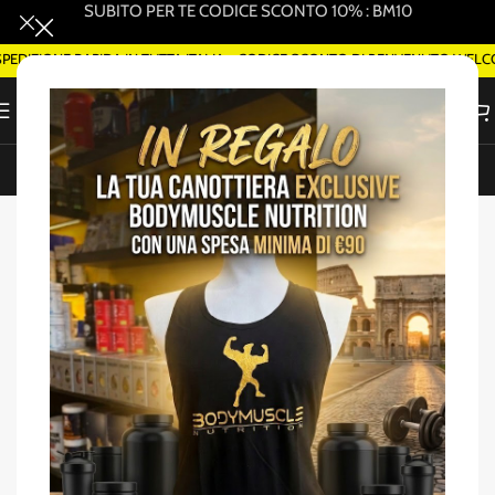
SUBITO PER TE CODICE SCONTO 10% : BM10
ZIONE RAPIDA IN TUTTA ITALIA - CODICE SCONTO DI BENVENUTO WELCOME5
ORDINA SMART DELIVERY SU WHATSAPP (ROMA)
Home
/
Amminoacidi EAA/BCAA
-26%