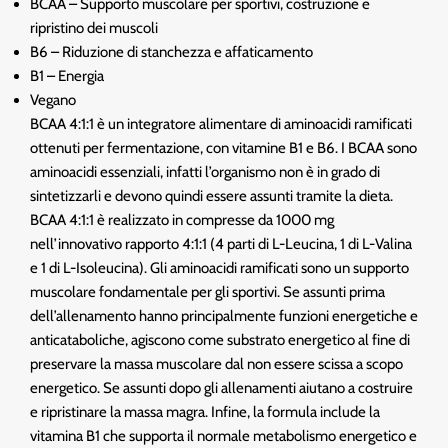
BCAA – Supporto muscolare per sportivi, costruzione e
ripristino dei muscoli
B6 – Riduzione di stanchezza e affaticamento
B1 – Energia
Vegano
BCAA 4:1:1 è un integratore alimentare di aminoacidi ramificati
ottenuti per fermentazione, con vitamine B1 e B6. I BCAA sono
aminoacidi essenziali, infatti l’organismo non è in grado di
sintetizzarli e devono quindi essere assunti tramite la dieta.
BCAA 4:1:1 è realizzato in compresse da 1000 mg
nell’innovativo rapporto 4:1:1 (4 parti di L-Leucina, 1 di L-Valina
e 1 di L-Isoleucina). Gli aminoacidi ramificati sono un supporto
muscolare fondamentale per gli sportivi. Se assunti prima
dell’allenamento hanno principalmente funzioni energetiche e
anticataboliche, agiscono come substrato energetico al fine di
preservare la massa muscolare dal non essere scissa a scopo
energetico. Se assunti dopo gli allenamenti aiutano a costruire
e ripristinare la massa magra. Infine, la formula include la
vitamina B1 che supporta il normale metabolismo energetico e