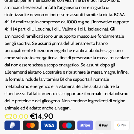
ottenuti per fermentazione, con vitamine B1 e B6. I BCAA sono
aminoacidi essenziali, infatti l’organismo non è in grado di
sintetizzarli e devono quindi essere assunti tramite la dieta. BCAA
4:1:1 è realizzato in compresse da 1000 mg nell’innovativo rapporto
4:1:1 (4 parti di L-Leucina, 1 di L-Valina e 1 di L-Isoleucina). Gli
aminoacidi ramificati sono un supporto muscolare fondamentale
per gli sportivi. Se assunti prima dell’allenamento hanno
principalmente funzioni energetiche e anticataboliche, agiscono
come substrato energetico al fine di preservare la massa muscolare
dal non essere scissa a scopo energetico. Se assunti dopo gli
allenamenti aiutano a costruire e ripristinare la massa magra. Infine,
la formula include la vitamina B1 che supporta il normale
metabolismo energetico e la vitamina B6 che aiuta a ridurre la
stanchezza, l’affaticamento e a supportare il normale metabolismo
delle proteine ​​e del glicogeno. Non contiene ingredienti di origine
animale ed è adatto anche ai vegani.
€
14,90
€
20,00