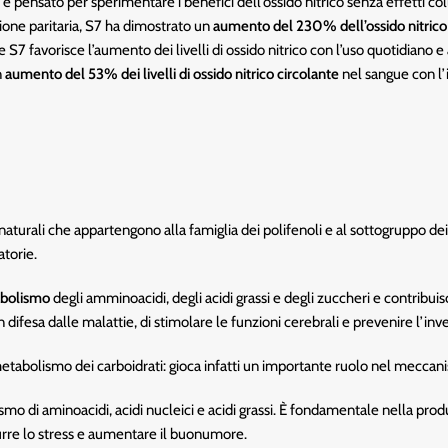
 pensato per sperimentare i benefici dell’ossido nitrico senza effetti col
ione paritaria, S7 ha dimostrato un
aumento del 230% dell’ossido nitrico
7 favorisce l’aumento dei livelli di ossido nitrico con l’uso quotidiano e 
n
aumento del 53% dei livelli di ossido nitrico circolante
nel sangue con l’
aturali che appartengono alla famiglia dei polifenoli e al sottogruppo de
torie.
bolismo
degli amminoacidi, degli acidi grassi e degli zuccheri e contribuis
n difesa dalle malattie, di stimolare le funzioni cerebrali e prevenire l’i
etabolismo dei carboidrati: gioca infatti un importante ruolo nel meccani
 di aminoacidi, acidi nucleici e acidi grassi. È fondamentale nella produ
durre lo stress e aumentare il buonumore.