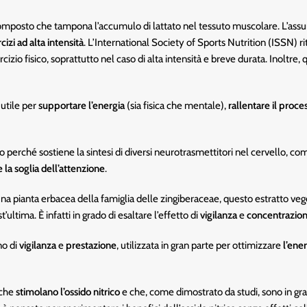
omposto che tampona l’accumulo di lattato nel tessuto muscolare. L’assun
cizi ad alta intensità
. L’International Society of Sports Nutrition (ISSN)
sercizio fisico, soprattutto nel caso di alta intensità e breve durata. Inol
 utile per
supportare l’energia
(sia fisica che mentale),
rallentare il proce
 perché sostiene la sintesi di diversi neurotrasmettitori nel cervello, 
 la soglia dell’attenzione
.
 una pianta erbacea della famiglia delle zingiberaceae, questo estratto 
ultima. È infatti in grado di esaltare l’effetto di
vigilanza
e
concentrazio
no di
vigilanza
e
prestazione
, utilizzata in gran parte per ottimizzare
l’ene
 che
stimolano l’ossido nitrico
e che, come dimostrato da studi, sono in gra