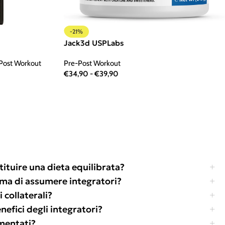
-21%
Jack3d USPLabs
Post Workout
Pre-Post Workout
€
34,90
-
€
39,90
tituire una dieta equilibrata?
ima di assumere integratori?
 collaterali?
efici degli integratori?
amentati?