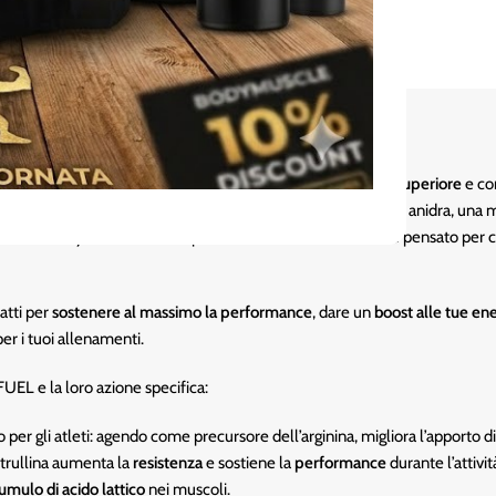
ion pensato per portare la tua
performance ad un livello superiore
e com
 Melograno, L-tirosina, estratto di Alpinia galanga, caffeina anidra, una mi
rsione di Sayan “stimolante”, perché contiene caffeina, ed è pensato per c
atti per
sostenere al massimo la performance
, dare un
boost alle tue en
er i tuoi allenamenti.
nFUEL e la loro azione specifica:
 per gli atleti: agendo come precursore dell’arginina, migliora l’apporto 
trullina aumenta la
resistenza
e sostiene la
performance
durante l’attivit
cumulo di acido lattico
nei muscoli.