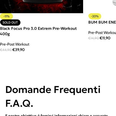
-11%
-20%
BUM BUM ENE
SOLD OUT
Black Focus Pro 3.0 Extrem Pre-Workout
Pre-Post Workou
400g
€
11,90
€
14,90
Pre-Post Workout
€
39,90
€
44,90
Domande Frequenti
F.A.Q.
Il nostro obiettivo è fornirvi informazioni chiare e accurate,