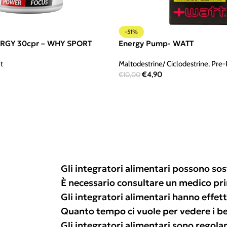
-51%
RGY 30cpr – WHY SPORT
Energy Pump- WATT
t
Maltodestrine/ Ciclodestrine
,
Pre-
€
4,90
€
10,00
Gli integratori alimentari possono sos
È necessario consultare un medico pr
Gli integratori alimentari hanno effetti
Quanto tempo ci vuole per vedere i ben
Gli integratori alimentari sono regol