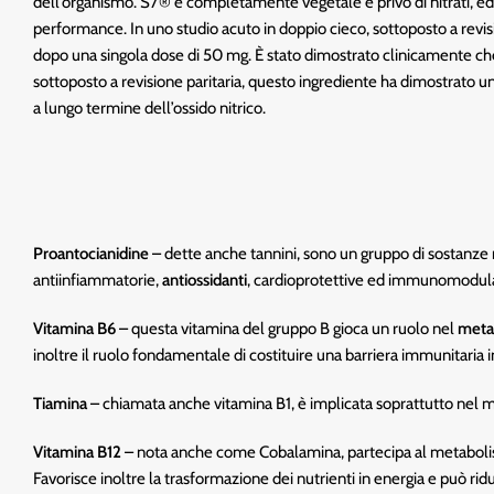
dell’organismo. S7® è completamente vegetale e privo di nitrati, ed è
performance. In uno studio acuto in doppio cieco, sottoposto a revis
dopo una singola dose di 50 mg. È stato dimostrato clinicamente che S
sottoposto a revisione paritaria, questo ingrediente ha dimostrato u
a lungo termine dell’ossido nitrico.
Proantocianidine
– dette anche tannini, sono un gruppo di sostanze n
antiinfiammatorie,
antiossidanti
, cardioprotettive ed immunomodula
Vitamina B6
– questa vitamina del gruppo B gioca un ruolo nel
meta
inoltre il ruolo fondamentale di costituire una barriera immunitaria i
Tiamina
– chiamata anche vitamina B1, è implicata soprattutto nel m
Vitamina B12
– nota anche come Cobalamina, partecipa al metabolismo
Favorisce inoltre la trasformazione dei nutrienti in energia e può ri