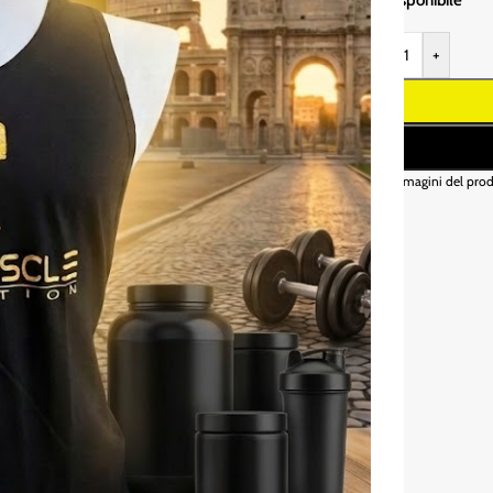
-
+
* Le immagini del prod