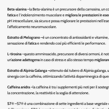
Beta-alanina
–la Beta-alanina è un precursore della carnosina, un c
fatica
e l’indolenzimento muscolare e
migliora le prestazioni in eser
pH intracellulare, sia sicura e possa migliorare le prestazioni nell’e
l’affaticamento neuromuscolare.
Estratto di Melograno
–è un concentrato di antiossidanti e vitamine,
sensazione di
fatica
e rendendo così più efficienti le performance.
L-tirosina
–questo amminoacido, precursore di diversi ormoni, è noto
un’
azione adattogena
in caso di stress e allo stesso tempo
migliorare
Estratto di Alpinia Galanga
–ottenuto dal tubero di Alpinia galanga,
sinergia con la caffeina, ottimizzando l’attività dopaminergica di quest’
Caffeina anidra
–la caffeina è tra i supplementi più noti per il sosteg
la concentrazione, la reattività e la soglia di attenzione.
S7
® –S7® è una combinazione di sette ingredienti a base vegetale