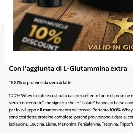
Descrizione
100% Whey Isolate*
Con l’aggiunta di L-Glutammina extra
*100% di proteine da siero di latte
100% Whey Isolate è costituito da un’eccellente fonte di proteine es
siero “concentrate” che significa che le “isolate” hanno un basso conte
per lo sviluppo e il mantenimento dei tessuti. Pertanto 100% Whey 
sono cosi dette proteine complete, perché provvedono a dare al corpo 
Isoleucina, Leucina, Lisina, Metionina, Fenilalanina, Treonina, Triptof