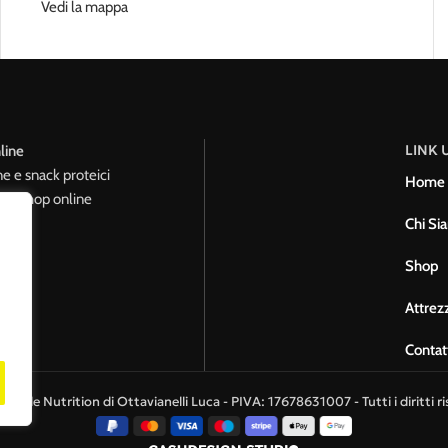
Vedi la mappa
LINK U
line
ne e snack proteici
Home
le. Shop online
Chi Si
Shop
Attrezz
Contat
uscle Nutrition di Ottavianelli Luca - PIVA: 17678631007 - Tutti i diritti ri