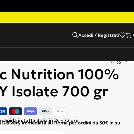
Accedi / Registrati
ec Nutrition 100%
 Isolate 700 gr
0
apida in tutta italia in 24 - 72 ore
Delivery immediata su Roma per ordini da 50€ in su