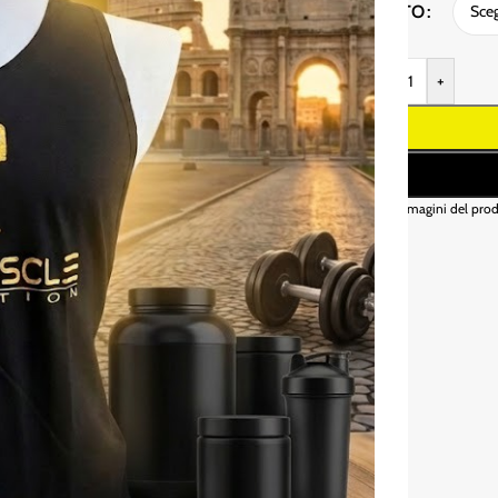
GUSTO
-
+
* Le immagini del prod