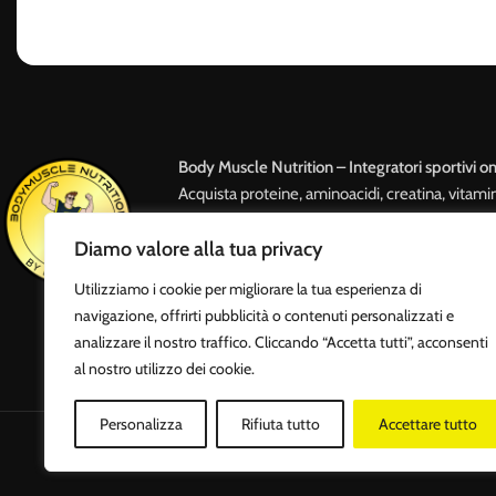
Body Muscle Nutrition – Integratori sportivi on
Acquista proteine, aminoacidi, creatina, vitami
con spedizione rapida e assistenza professiona
Diamo valore alla tua privacy
attivo 24/7 e punto vendita a Roma.
Utilizziamo i cookie per migliorare la tua esperienza di
navigazione, offrirti pubblicità o contenuti personalizzati e
analizzare il nostro traffico. Cliccando “Accetta tutti”, acconsenti
al nostro utilizzo dei cookie.
Personalizza
Rifiuta tutto
Accettare tutto
Body M