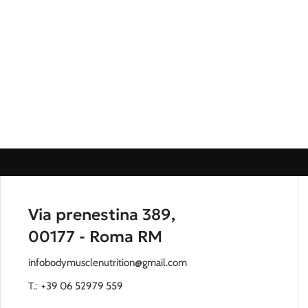
Via prenestina 389,
00177 - Roma RM
infobodymusclenutrition@gmail.com
T.:
‭
+39 06 52979 559