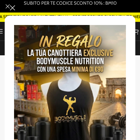
SUBITO PER TE CODICE SCONTO 10% : BM10
EDIZIONE RAPIDA IN TUTTA ITALIA - CODICE SCONTO DI BENVENUTO WELCO
ORDINA SMART DELIVERY SU WHATSAPP (ROMA)
Home
/
Mass Gainer
-44%