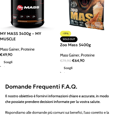
MY MASS 3400g – MY
-19%
MUSCLE
SOLD OUT
Zoo Mass 5400g
Mass Gainer
,
Proteine
€
49,90
Mass Gainer
,
Proteine
€
64,90
€
79,90
Scegli
Scegli
Domande Frequenti F.A.Q.
Il nostro obiettivo è fornirvi informazioni chiare e accurate, in modo
che possiate prendere decisioni informate per la vostra salute.
Rispondiamo alle domande più comuni sui benefici, l’uso corretto e la