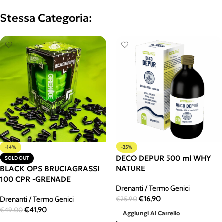
Stessa Categoria:
-14%
-35%
DECO DEPUR 500 ml WHY
SOLD OUT
NATURE
BLACK OPS BRUCIAGRASSI
100 CPR -GRENADE
Drenanti / Termo Genici
€
16,90
Drenanti / Termo Genici
€
25,90
€
41,90
€
49,00
Aggiungi Al Carrello