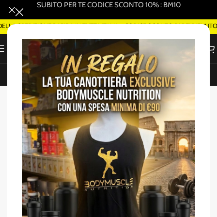
SUBITO PER TE CODICE SCONTO 10% : BM10
A SPEDIZIONE RAPIDA IN TUTTA ITALIA - CODICE SCONTO DI BENVENUTO W
ORDINA SMART DELIVERY SU WHATSAPP (ROMA)
Home
/
Drenanti / Termo Genici
-50%