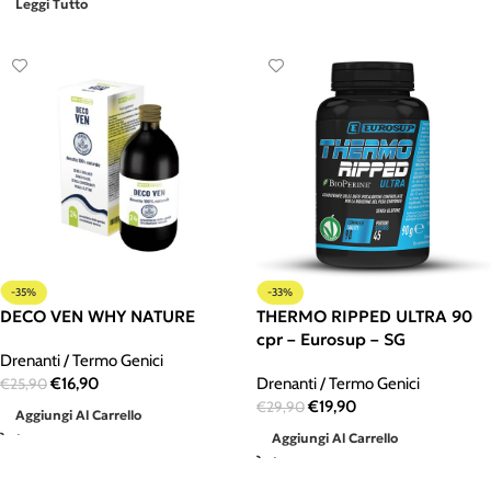
Leggi Tutto
-35%
-33%
DECO VEN WHY NATURE
THERMO RIPPED ULTRA 90
cpr – Eurosup – SG
Drenanti / Termo Genici
€
16,90
Drenanti / Termo Genici
€
25,90
€
19,90
€
29,90
Aggiungi Al Carrello
Aggiungi Al Carrello