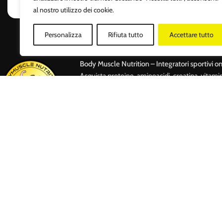
al nostro utilizzo dei cookie.
Personalizza
Rifiuta tutto
Accettare tutto
Body Muscle Nutrition – Integratori sportivi on
Acquista proteine, aminoacidi, creatina, vitami
con spedizione rapida e assistenza professiona
attivo 24/7 e punto vendita a Roma.
Body M