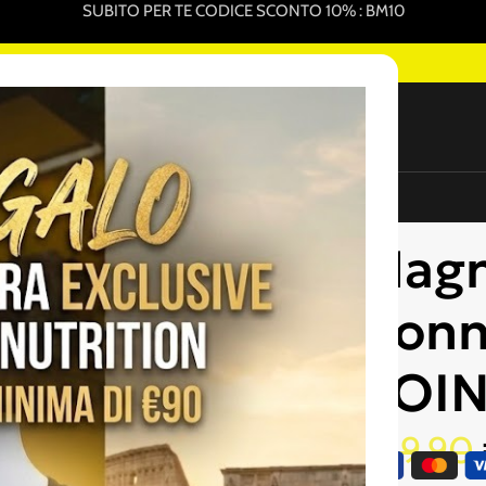
SUBITO PER TE CODICE SCONTO 10% : BM10
GLIORI PRODOTTI PER L'INTEGRAZIONE SPORTIVA ONLINE
NEW
ure Sportive In Vendita
Promo Pack
Sottocosto
OINT
Magn
Donn
POI
€
29,90