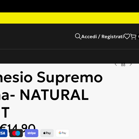
Accedi / Registrati
esio Supremo
a- NATURAL
NT
€
14,90