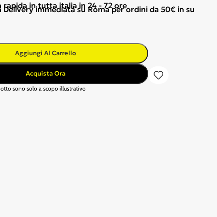
apida in tutta italia in 24 - 72 ore
Delivery immediata su Roma per ordini da 50€ in su
Aggiungi Al Carrello
Acquista Ora
otto sono solo a scopo illustrativo