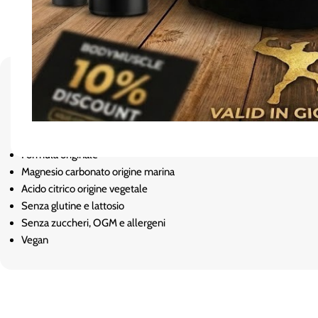
Formato
150g
Equivalente a
60 dosi
con 1 cucchiaino al giorno
Caratteristiche
Formula originale
Magnesio carbonato origine marina
Acido citrico origine vegetale
Senza glutine e lattosio
Senza zuccheri, OGM e allergeni
Vegan