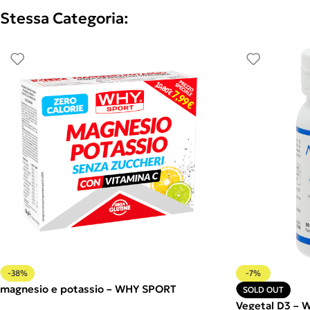
Stessa Categoria:
-38%
-7%
magnesio e potassio – WHY SPORT
SOLD OUT
Vegetal D3 – 