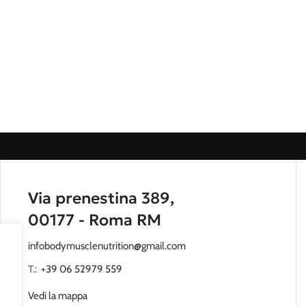
Via prenestina 389,
00177 - Roma RM
infobodymusclenutrition@gmail.com
T.:
‭
+39 06 52979 559
Vedi la mappa