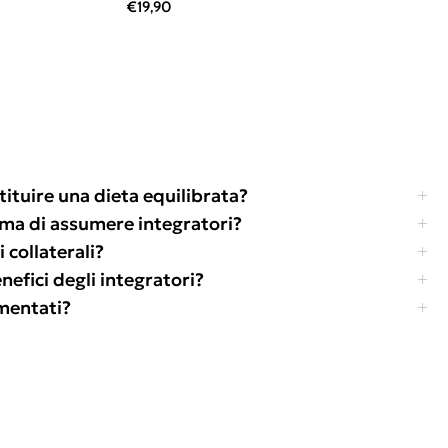
€
19,90
tituire una dieta equilibrata?
ima di assumere integratori?
 collaterali?
efici degli integratori?
amentati?