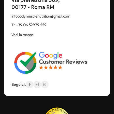
Via prenestina 389,
00177 - Roma RM
infobodymusclenutrition@gmail.com
T.:
‭
+39 06 52979 559
Vedi la mappa
Seguici: