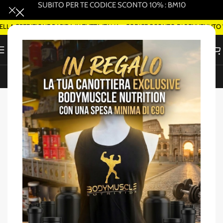
SUBITO PER TE CODICE SCONTO 10% : BM10
SPEDIZIONE RAPIDA IN TUTTA ITALIA - CODICE SCONTO DI BENVENUTO WE
ORDINA SMART DELIVERY SU WHATSAPP (ROMA)
Home
/
Pre-Post Workout
-21%
SOLD OUT