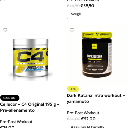
€
39,90
€
44,90
Scegli
-13%
Dark Katana intra workout –
SOLD OUT
yamamoto
Cellucor – C4 Original 195 g –
Pre-allenamento
Pre-Post Workout
€
52,00
€
60,00
Pre-Post Workout
Aggiungi Al Carrello
€
25,00