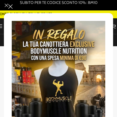
SUBITO PER TE CODICE SCONTO 10% : BM10
NTO DI BENVENUTO WELCOME5
ORDINA SMART DELIVERY SU WHATSAPP (ROMA)
Home
/
Collagene
-23%