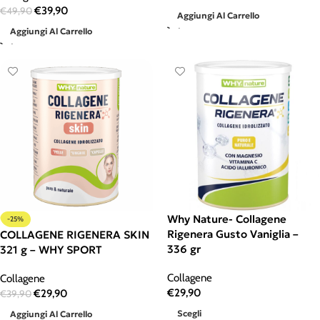
€
39,90
€
49,90
Aggiungi Al Carrello
Aggiungi Al Carrello
Why Nature- Collagene
-25%
Rigenera Gusto Vaniglia –
COLLAGENE RIGENERA SKIN
336 gr
321 g – WHY SPORT
Collagene
Collagene
€
29,90
€
29,90
€
39,90
Scegli
Aggiungi Al Carrello