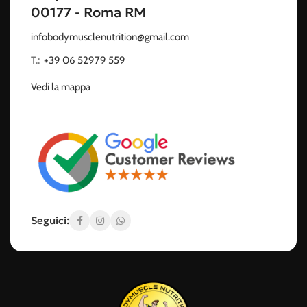
00177 - Roma RM
infobodymusclenutrition@gmail.com
T.:
‭
+39 06 52979 559
Vedi la mappa
Seguici: