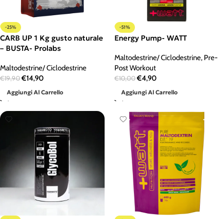
-25%
-51%
CARB UP 1 Kg gusto naturale
Energy Pump- WATT
– BUSTA- Prolabs
Maltodestrine/ Ciclodestrine
,
Pre-
Maltodestrine/ Ciclodestrine
Post Workout
€
14,90
€
4,90
€
19,90
€
10,00
Aggiungi Al Carrello
Aggiungi Al Carrello