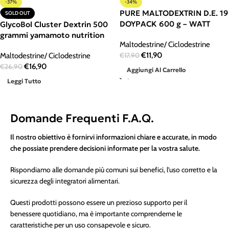
-37%
-34%
PURE MALTODEXTRIN D.E. 19
SOLD OUT
DOYPACK 600 g – WATT
GlycoBol Cluster Dextrin 500
grammi yamamoto nutrition
Maltodestrine/ Ciclodestrine
€
11,90
Maltodestrine/ Ciclodestrine
€
17,90
€
16,90
€
26,90
Aggiungi Al Carrello
Leggi Tutto
Domande Frequenti F.A.Q.
Il nostro obiettivo è fornirvi informazioni chiare e accurate, in modo
che possiate prendere decisioni informate per la vostra salute.
Rispondiamo alle domande più comuni sui benefici, l’uso corretto e la
sicurezza degli integratori alimentari.
Questi prodotti possono essere un prezioso supporto per il
benessere quotidiano, ma è importante comprenderne le
caratteristiche per un uso consapevole e sicuro.