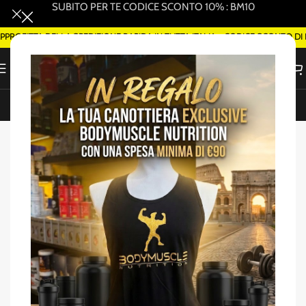
SUBITO PER TE CODICE SCONTO 10% : BM10
FITTA DELLA SPEDIZIONE RAPIDA IN TUTTA ITALIA - CODICE SCONTO DI B
ORDINA SMART DELIVERY SU WHATSAPP (ROMA)
Home
/
Maltodestrine/ Ciclodestrine
-17%