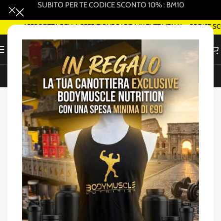
SUBITO PER TE CODICE SCONTO 10% : BM10
APPROFITTA DELLA SPEDIZIONE RAPIDA IN TUTTA ITALIA - CODICE SC
ORDINA SMART DELIVERY SU WHATSAPP (ROMA)
Home
/
Amminoacidi EAA/BCAA
-25%