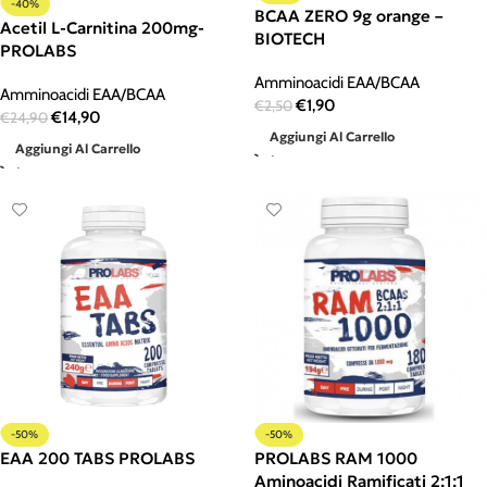
-40%
BCAA ZERO 9g orange –
Acetil L-Carnitina 200mg-
BIOTECH
PROLABS
Amminoacidi EAA/BCAA
Amminoacidi EAA/BCAA
€
1,90
€
2,50
€
14,90
€
24,90
Aggiungi Al Carrello
Aggiungi Al Carrello
-50%
-50%
EAA 200 TABS PROLABS
PROLABS RAM 1000
Aminoacidi Ramificati 2:1:1