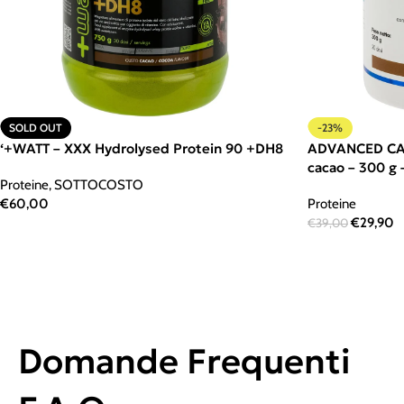
SOLD OUT
-23%
‘+WATT – XXX Hydrolysed Protein 90 +DH8
ADVANCED CAR
cacao – 300 g
Proteine
,
SOTTOCOSTO
€
60,00
Proteine
€
29,90
€
39,00
Domande Frequenti