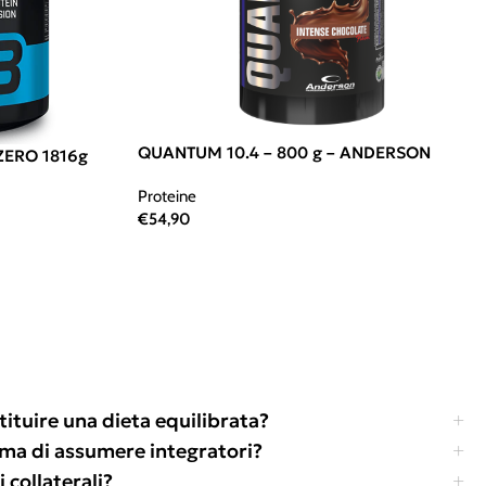
QUANTUM 10.4 – 800 g – ANDERSON
ZERO 1816g
Proteine
€
54,90
tituire una dieta equilibrata?
ima di assumere integratori?
 collaterali?