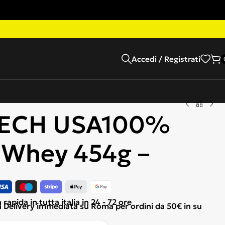
Accedi / Registrati
TECH USA100%
 Whey 454g –
apida in tutta italia in 24 - 72 ore
Delivery immediata su Roma per ordini da 50€ in su