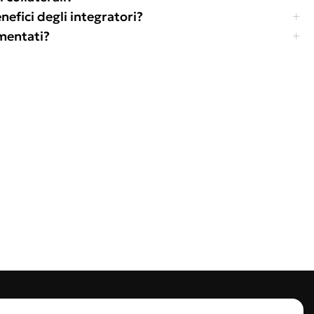
efici degli integratori?
amentati?