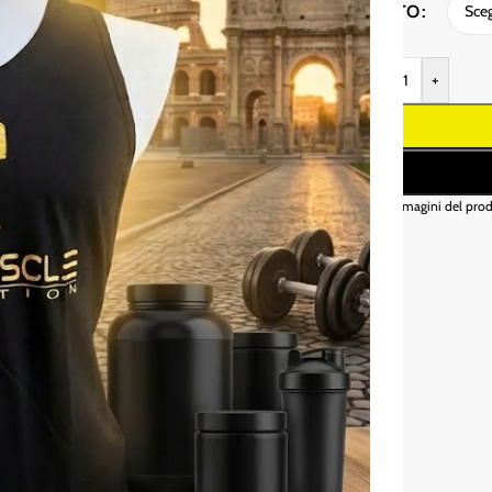
GUSTO
-
+
* Le immagini del prod