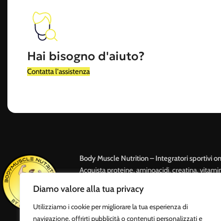
Hai bisogno d'aiuto?
Contatta l'assistenza
Body Muscle Nutrition – Integratori sportivi on
Acquista proteine, aminoacidi, creatina, vitami
con spedizione rapida e assistenza professiona
Diamo valore alla tua privacy
attivo 24/7 e punto vendita a Roma.
Utilizziamo i cookie per migliorare la tua esperienza di
navigazione, offrirti pubblicità o contenuti personalizzati e