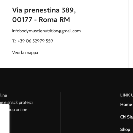
Via prenestina 389,
00177 - Roma RM
infobodymusclenutrition@gmail.com
T.:
‭
+39 06 52979 559
Vedi la mappa
LINK U
line
ne e snack proteici
Home
le. Shop online
Chi Si
Shop