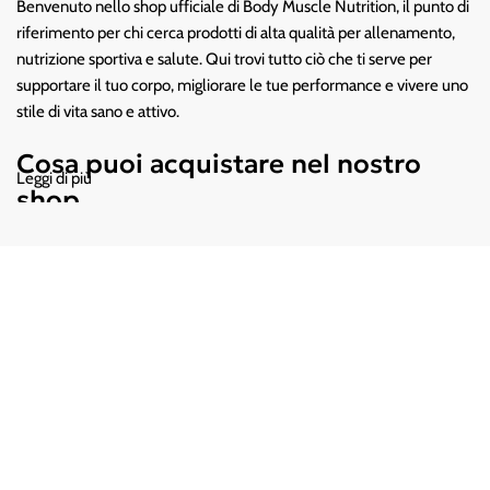
Benvenuto nello shop ufficiale di Body Muscle Nutrition, il punto di
riferimento per chi cerca prodotti di alta qualità per allenamento,
nutrizione sportiva e salute. Qui trovi tutto ciò che ti serve per
supportare il tuo corpo, migliorare le tue performance e vivere uno
stile di vita sano e attivo.
Cosa puoi acquistare nel nostro
Leggi di più
shop
Integratori sportivi di qualità
Scegli tra un ampio assortimento dei
migliori brand sul mercato:
- Proteine in polvere (whey, isolate, vegetali)
- Aminoacidi (BCAA, EAA)
- Pre-workout ed energetici
- Creatina, glutammina, omega 3
- Vitamine, sali minerali e supporti per il benessere