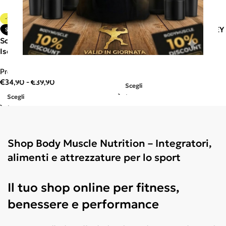
-11%
SOLD OUT
Scitec Nutrition 100% WHEY
SOLD OUT
Isolate 700 gr
Scitec Nutrition 100% Hydro
Isolate 700 gr
Proteine
,
SOTTOCOSTO
€
29,90
Proteine
€
34,90
-
€
39,90
Scegli
Scegli
Shop Body Muscle Nutrition – Integratori,
alimenti e attrezzature per lo sport
Il tuo shop online per fitness,
benessere e performance