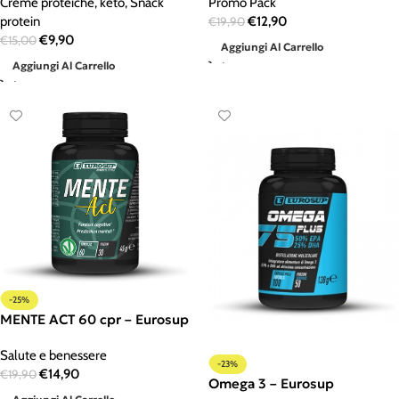
Creme proteiche
,
keto
,
Snack
Promo Pack
protein
€
12,90
€
19,90
€
9,90
€
15,00
Aggiungi Al Carrello
Aggiungi Al Carrello
-25%
MENTE ACT 60 cpr – Eurosup
Salute e benessere
-23%
€
14,90
€
19,90
Omega 3 – Eurosup