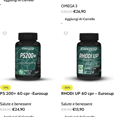
Aggiungi Al Carrello
OMEGA 3
€
26,90
€
35,00
Aggiungi Al Carrello
-17%
-30%
PS 200+ 60 cpr -Eurosup
RHODI UP 60 cpr – Eurosup
Salute e benessere
Salute e benessere
€
24,90
€
13,90
€
29,90
€
19,90
Aggiungi Al Carrello
Aggiungi Al Carrello