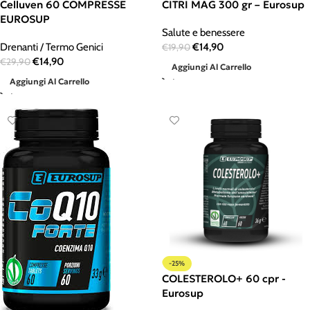
Celluven 60 COMPRESSE
CITRI MAG 300 gr – Eurosup
EUROSUP
Salute e benessere
Drenanti / Termo Genici
€
14,90
€
19,90
€
14,90
€
29,90
Aggiungi Al Carrello
Aggiungi Al Carrello
-25%
COLESTEROLO+ 60 cpr -
Eurosup