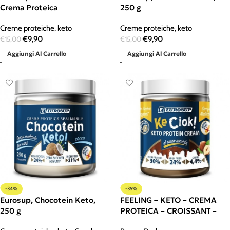
Crema Proteica
250 g
Creme proteiche
,
keto
Creme proteiche
,
keto
€
9,90
€
9,90
€
15,00
€
15,00
Aggiungi Al Carrello
Aggiungi Al Carrello
-34%
-35%
Eurosup, Chocotein Keto,
FEELING – KETO – CREMA
250 g
PROTEICA – CROISSANT –