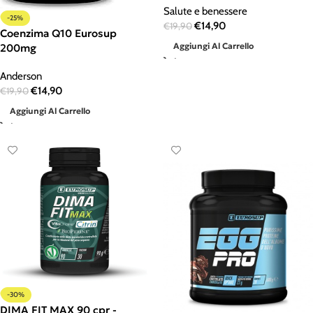
Salute e benessere
-25%
€
14,90
€
19,90
Coenzima Q10 Eurosup
Aggiungi Al Carrello
200mg
Anderson
€
14,90
€
19,90
Aggiungi Al Carrello
-30%
DIMA FIT MAX 90 cpr -