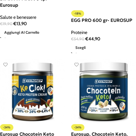
Eurosup
-18%
Salute e benessere
EGG PRO 600 gr- EUROSUP
€
13,90
€
19,90
Proteine
Aggiungi Al Carrello
€
44,90
€
54,90
Scegli
-34%
-34%
Eurosup Chocotein Keto
Eurosup, Chocotein Keto,