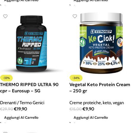
-33%
-34%
THERMO RIPPED ULTRA 90
Vegetal Keto Protein Cream
cpr – Eurosup – SG
– 250 gr
Drenanti / Termo Genici
Creme proteiche
,
keto
,
vegan
€
19,90
€
9,90
€
29,90
€
15,00
Aggiungi Al Carrello
Aggiungi Al Carrello