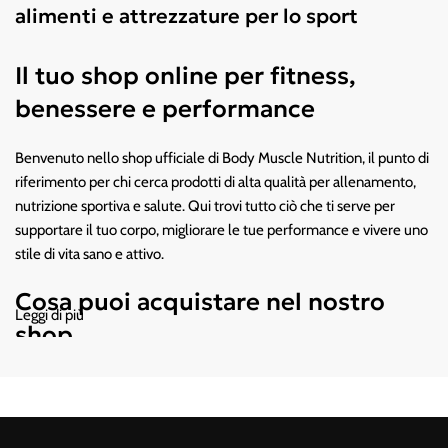
alimenti e attrezzature per lo sport
Il tuo shop online per fitness,
benessere e performance
Benvenuto nello shop ufficiale di Body Muscle Nutrition, il punto di
riferimento per chi cerca prodotti di alta qualità per allenamento,
nutrizione sportiva e salute. Qui trovi tutto ciò che ti serve per
supportare il tuo corpo, migliorare le tue performance e vivere uno
stile di vita sano e attivo.
Cosa puoi acquistare nel nostro
Leggi di più
shop
Integratori sportivi di qualità
Scegli tra un ampio assortimento dei
migliori brand sul mercato: