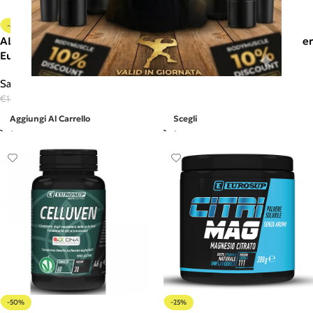
-40%
HOT
ALOE VERA C+E 60 cpr -
Barette proteiche keto wafer
Eurosup
– Eurosup
Salute e benessere
Barrette proteiche/energetiche
€
8,90
€
2,50
-
€
59,90
€
14,90
Aggiungi Al Carrello
Scegli
-50%
-25%