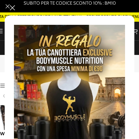
SUBITO PER TE CODICE SCONTO 10% : BM10
DELLA SPEDIZIONE RAPIDA IN TUTTA ITALIA - CODICE SCONTO DI BENVEN
ORDINA SMART DELIVERY SU WHATSAPP (ROMA)
barretta|Barretta
proteica|proteine|watt
Attiva Filtri
WATT – Protein+ Classic 25%