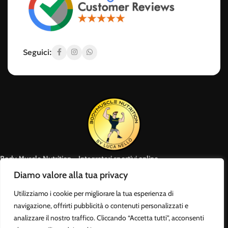
Nutrition
✅ Solo prodotti testati e certificati
Seguici:
✅ Prezzi competitivi e offerte esclusive
✅ Consulenza pre-acquisto personalizzata
✅ Spedizione rapida in tutta Italia
✅ Pagamenti sicuri e assistenza clienti sempre disponibile
Body Muscle Nutrition – Integratori sportivi online
Acquista proteine, aminoacidi, creatina, vitamine e snack proteici
Diamo valore alla tua privacy
con spedizione rapida e assistenza professionale. Shop online
Utilizziamo i cookie per migliorare la tua esperienza di
attivo 24/7 e punto vendita a Roma.
navigazione, offrirti pubblicità o contenuti personalizzati e
LINK UTILI
POLICY
analizzare il nostro traffico. Cliccando “Accetta tutti”, acconsenti
Home
Il mio account