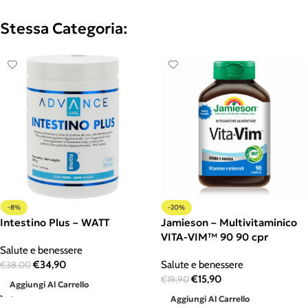
Stessa Categoria:
-8%
-20%
Intestino Plus – WATT
Jamieson – Multivitaminico
VITA-VIM™ 90 90 cpr
Salute e benessere
€
34,90
Salute e benessere
€
38,00
€
15,90
€
19,90
Aggiungi Al Carrello
Aggiungi Al Carrello