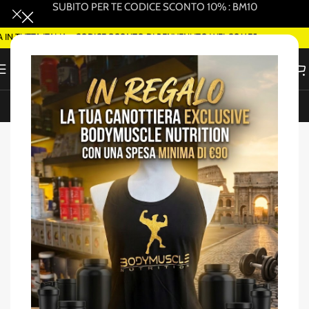
SUBITO PER TE CODICE SCONTO 10% : BM10
 TUTTA ITALIA - CODICE SCONTO DI BENVENUTO WELCOME5
ORDINA SMART DELIVERY SU WHATSAPP (ROMA)
Home
/
Salute e benessere
-33%
SOLD OUT