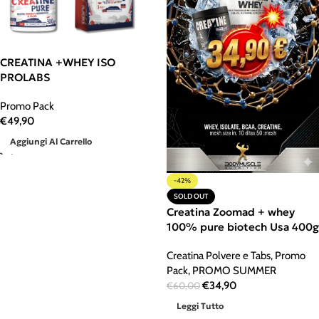
CREATINA +WHEY ISO
PROLABS
Promo Pack
€
49,90
Aggiungi Al Carrello
-42%
SOLD OUT
Creatina Zoomad + whey
100% pure biotech Usa 400g
Creatina Polvere e Tabs
,
Promo
Pack
,
PROMO SUMMER
€
34,90
€
60,00
Leggi Tutto