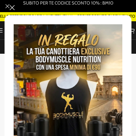
SUBITO PER TE CODICE SCONTO 10% : BM10
 SPEDIZIONE RAPIDA IN TUTTA ITALIA - CODICE SCONTO DI BENVENUTO WE
ORDINA SMART DELIVERY SU WHATSAPP (ROMA)
Home
/
Promo Pack
-33%