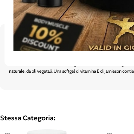
Integratore alimentare di vitamina E.
La vitamina E, nota anche come
tocoferolo
, è una vitamina liposolu
il
rinnovo cellulare
. Inoltre contribuisce a proteggere l’organismo dagl
soia), nella frutta secca, nei semi di grano e nelle verdure a foglia 
naturale
, da oli vegetali. Una softgel di vitamina E di Jamieson cont
Stessa Categoria: