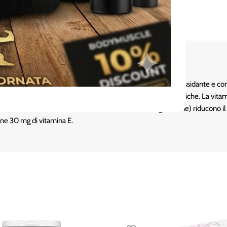
bile che viene accumulata nel fegato. È un importante antiossidante e con
i effetti dannosi dell’inquinamento e di altre sostanze tossiche. La vitamina
verde. La cottura e il trattamento dei cibi (come la surgelazione) riducono 
iene 30 mg di vitamina E.