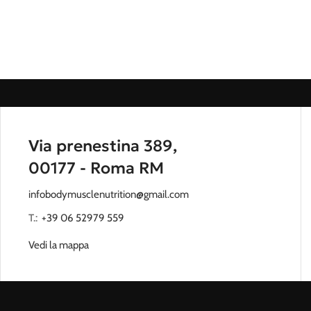
Via prenestina 389,
00177 - Roma RM
infobodymusclenutrition@gmail.com
T.:
‭
+39 06 52979 559
Vedi la mappa