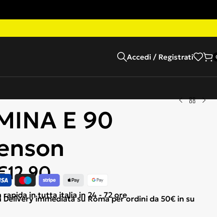
Accedi / Registrati
MINA E 90
enson
€
12,90
apida in tutta italia in 24 - 72 ore
Delivery immediata su Roma per ordini da 50€ in su