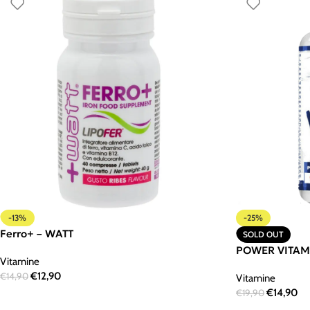
-13%
-25%
Ferro+ – WATT
SOLD OUT
POWER VITAMI
Vitamine
€
12,90
€
14,90
Vitamine
€
14,90
€
19,90