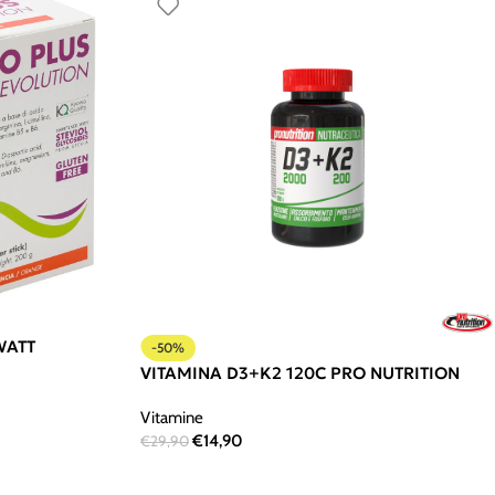
 WATT
-50%
VITAMINA D3+K2 120C PRO NUTRITION
Vitamine
€
14,90
€
29,90