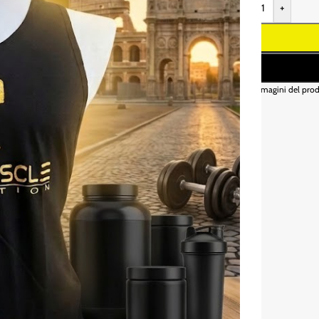
-
+
* Le immagini del prod