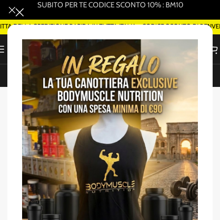
SUBITO PER TE CODICE SCONTO 10% : BM10
 DELLA SPEDIZIONE RAPIDA IN TUTTA ITALIA - CODICE SCONTO DI BENVEN
ORDINA SMART DELIVERY SU WHATSAPP (ROMA)
Home
/
Salute e benessere
-50%