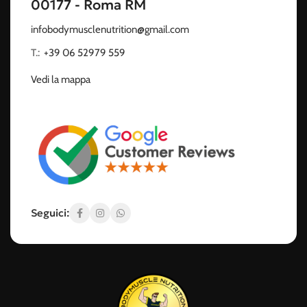
00177 - Roma RM
infobodymusclenutrition@gmail.com
T.:
‭
+39 06 52979 559
Vedi la mappa
Seguici: