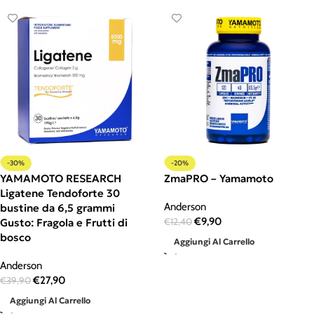
-30%
-20%
YAMAMOTO RESEARCH
ZmaPRO – Yamamoto
Ligatene Tendoforte 30
Anderson
bustine da 6,5 grammi
€
9,90
Gusto: Fragola e Frutti di
€
12,40
bosco
Aggiungi Al Carrello
Anderson
€
27,90
€
39,90
Aggiungi Al Carrello