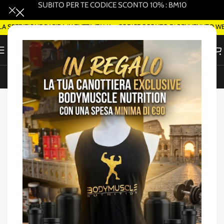
SUBITO PER TE CODICE SCONTO 10% : BM10
PEDIZIONE RAPIDA IN TUTTA ITALIA - CODICE SCONTO DI BENVENUTO WELC
ORDINA SMART DELIVERY SU WHATSAPP (ROMA)
Home
/
Anderson
-17%