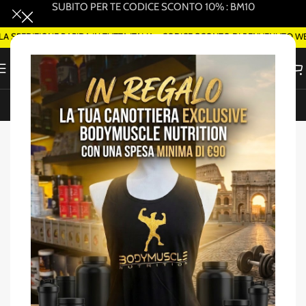
SUBITO PER TE CODICE SCONTO 10% : BM10
EDIZIONE RAPIDA IN TUTTA ITALIA - CODICE SCONTO DI BENVENUTO WELCO
ORDINA SMART DELIVERY SU WHATSAPP (ROMA)
Home
/
Vitamine
-47%