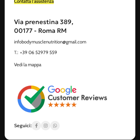
Contatta l'assistenza
Via prenestina 389,
00177 - Roma RM
infobodymusclenutrition@gmail.com
T.:
‭
+39 06 52979 559
Vedi la mappa
Seguici: