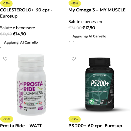
-25%
-25%
COLESTEROLO+ 60 cpr -
My Omega 3 – MY MUSCLE
Eurosup
Salute e benessere
Salute e benessere
€
17,90
€
24,00
€
14,90
€
19,90
Aggiungi Al Carrello
Aggiungi Al Carrello
-30%
-17%
Prosta Ride – WATT
PS 200+ 60 cpr -Eurosup