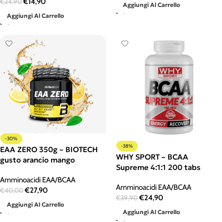
€
14,90
€
24,90
Aggiungi Al Carrello
Aggiungi Al Carrello
-30%
-38%
EAA ZERO 350g – BIOTECH
WHY SPORT – BCAA
gusto arancio mango
Supreme 4:1:1 200 tabs
Amminoacidi EAA/BCAA
Amminoacidi EAA/BCAA
€
27,90
€
40,00
€
24,90
€
39,90
Aggiungi Al Carrello
Aggiungi Al Carrello