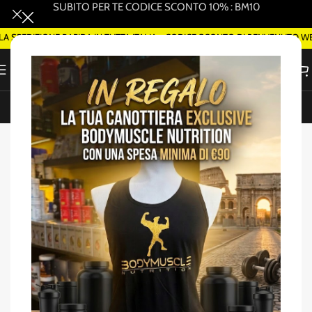
SUBITO PER TE CODICE SCONTO 10% : BM10
EDIZIONE RAPIDA IN TUTTA ITALIA - CODICE SCONTO DI BENVENUTO WELC
ORDINA SMART DELIVERY SU WHATSAPP (ROMA)
Home
/
Amminoacidi EAA/BCAA
-20%