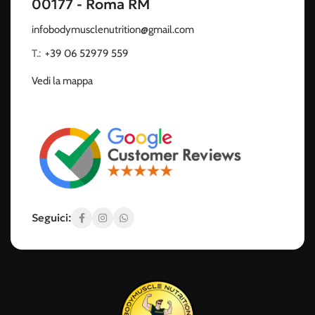
00177 - Roma RM
infobodymusclenutrition@gmail.com
T.:
‭
+39 06 52979 559
Vedi la mappa
Seguici: