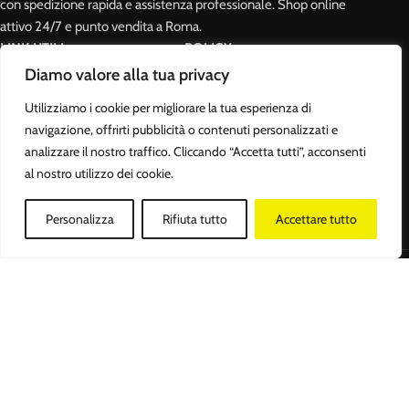
con spedizione rapida e assistenza professionale. Shop online
attivo 24/7 e punto vendita a Roma.
LINK UTILI
POLICY
Diamo valore alla tua privacy
Home
Il mio account
Utilizziamo i cookie per migliorare la tua esperienza di
Chi Siamo
Carrello
navigazione, offrirti pubblicità o contenuti personalizzati e
analizzare il nostro traffico. Cliccando “Accetta tutti”, acconsenti
Shop
Privacy Policy
al nostro utilizzo dei cookie.
Attrezzature sportive in vendita
Cookies Policy
Personalizza
Rifiuta tutto
Accettare tutto
Contatti
Termini e condizioni
Negozio
Lista dei desideri
Filtri
Carrello
Il mio account
Body Muscle Nutrition di Ottavianelli Luca - PIVA: 17678631007 - Tutti i
diritti riservati