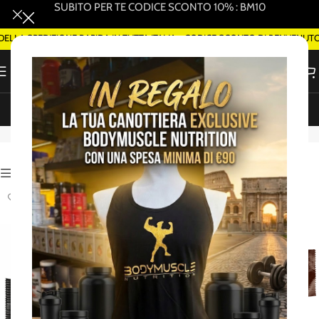
SUBITO PER TE CODICE SCONTO 10% : BM10
LLA SPEDIZIONE RAPIDA IN TUTTA ITALIA - CODICE SCONTO DI BENVENUTO
ORDINA SMART DELIVERY SU WHATSAPP (ROMA)
Snickers/Mars
Attiva Filtri