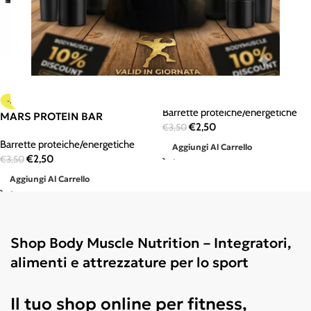
-29%
SNICKERS PROTEIN BAR
-29%
Barrette proteiche/energetiche
MARS PROTEIN BAR
€
2,50
€
3,50
Barrette proteiche/energetiche
Aggiungi Al Carrello
€
2,50
€
3,50
Aggiungi Al Carrello
Shop Body Muscle Nutrition – Integratori,
alimenti e attrezzature per lo sport
Il tuo shop online per fitness,