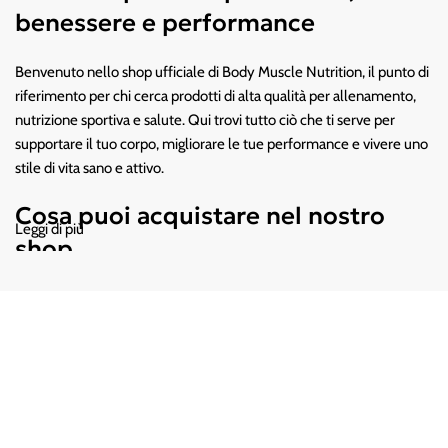
benessere e performance
Benvenuto nello shop ufficiale di Body Muscle Nutrition, il punto di
riferimento per chi cerca prodotti di alta qualità per allenamento,
nutrizione sportiva e salute. Qui trovi tutto ciò che ti serve per
supportare il tuo corpo, migliorare le tue performance e vivere uno
stile di vita sano e attivo.
Cosa puoi acquistare nel nostro
Leggi di più
shop
Integratori sportivi di qualità
Scegli tra un ampio assortimento dei
migliori brand sul mercato:
- Proteine in polvere (whey, isolate, vegetali)
- Aminoacidi (BCAA, EAA)