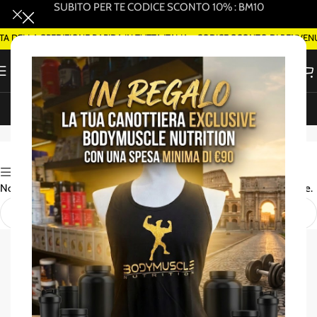
SUBITO PER TE CODICE SCONTO 10% : BM10
 DELLA SPEDIZIONE RAPIDA IN TUTTA ITALIA - CODICE SCONTO DI BENVEN
ORDINA SMART DELIVERY SU WHATSAPP (ROMA)
Powerade
Attiva Filtri
Non è stato trovato nessun prodotto che corrisponde alla tua selezione.
Shop Body Muscle Nutrition – Integratori,
alimenti e attrezzature per lo sport