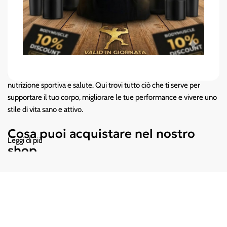
Il tuo shop online per fitness,
benessere e performance
Benvenuto nello shop ufficiale di Body Muscle Nutrition, il punto di
riferimento per chi cerca prodotti di alta qualità per allenamento,
nutrizione sportiva e salute. Qui trovi tutto ciò che ti serve per
supportare il tuo corpo, migliorare le tue performance e vivere uno
stile di vita sano e attivo.
Cosa puoi acquistare nel nostro
Leggi di più
shop
Integratori sportivi di qualità
Scegli tra un ampio assortimento dei
migliori brand sul mercato: