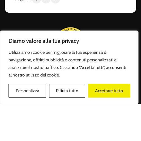
Diamo valore alla tua privacy
Utilizziamo i cookie per migliorare la tua esperienza di
navigazione, offrirti pubblicità o contenuti personalizzati e
Body Muscle Nutrition – Integratori sportivi online
analizzare il nostro traffico. Cliccando “Accetta tutti”, acconsenti
Acquista proteine, aminoacidi, creatina, vitamine e snack proteici
al nostro utilizzo dei cookie.
con spedizione rapida e assistenza professionale. Shop online
attivo 24/7 e punto vendita a Roma.
Personalizza
Rifiuta tutto
Accettare tutto
LINK UTILI
POLICY
Negozio
Lista dei desideri
Filtri
Carrello
Il mio account
Home
Il mio account
Chi Siamo
Carrello
Shop
Privacy Policy