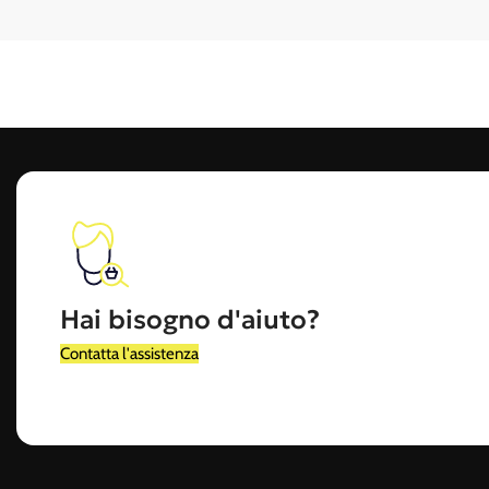
- Pre-workout ed energetici
- Creatina, glutammina, omega 3
- Vitamine, sali minerali e supporti per il benessere
Alimenti proteici e funzionali
Snack proteici, creme spalmabili, farine, biscotti e prodotti low-carb 
Attrezzature e accessori per l’allenamen
Dalle panche alle fasce elastiche, dai manubri agli strumenti per il fun
Hai bisogno d'aiuto?
Per chi è pensato il nostro shop
Contatta l'assistenza
🔹 Sportivi e appassionati di fitness
🔹 Atleti professionisti e amatoriali
🔹 Personal trainer e preparatori atletici
🔹 Palestre, centri fitness, studi medici e nutrizionisti (B2B)