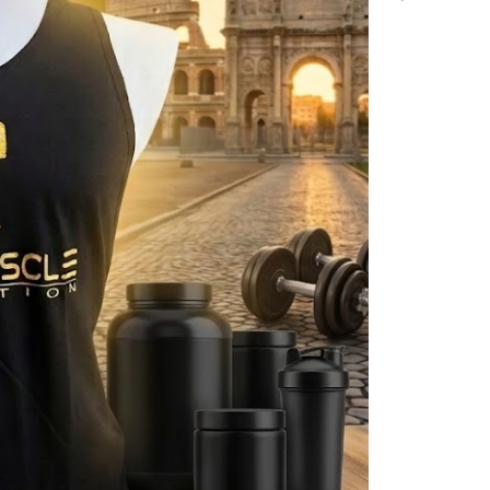
-17%
ENERVIT PROTEIN BAR 2.1
Barrette proteiche/energetiche
€
2,90
€
3,50
PRO Limone con
ost Workout