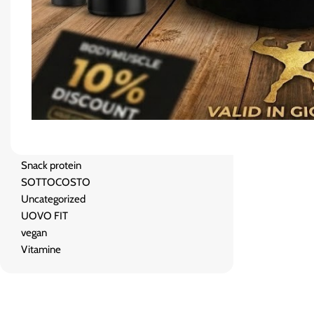
OMEGA 3
PASTA KETO/ PROTEICO
Pre-Post Workout
Promo Pack
PROMO SUMMER
Proteine
Salse zero
Salute e benessere
Shaker
Snack protein
SOTTOCOSTO
Uncategorized
UOVO FIT
vegan
Vitamine