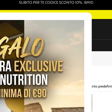
SUBITO PER TE CODICE SCONTO 10% : BM10
GLIORI PRODOTTI PER L'INTEGRAZIONE SPORTIVA ONLINE
NEW
ure Sportive In Vendita
Promo Pack
Sottocosto
ENERVIT
Vedi
Tutti
 risultati