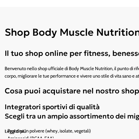
Shop Body Muscle Nutrition –
Il tuo shop online per fitness, bene
Benvenuto nello shop ufficiale di Body Muscle Nutrition, il punto di rife
corpo, migliorare le tue performance e vivere uno stile di vita sano e at
Cosa puoi acquistare nel nostro sho
Integratori sportivi di qualità
Scegli tra un ampio assortimento dei mig
- Proteine in polvere (whey, isolate, vegetali)
Leggi di più
- Aminoacidi (BCAA, EAA)