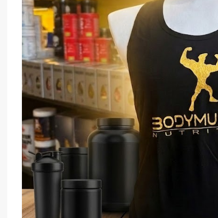
Anderson
Barrette proteiche/energetiche
Bevande energetiche/Proteiche
CARBO-JEL
Collagene
Creatina Polvere e Tabs
Creme proteiche
-17%
Drenanti / Termo Genici
Carbo Gel C2:1
Farina d'avena/ Fiocchi d'avena
Sodio ENERVIT
Farina di avena/ fiocchi di avena/ Crema di
CARBO-JEL
,
Pre-P
riso
€
2,90
€
3,50
Glutammina
Idea Natale
keto
L-carnitina / Carnitina
MAGNESIO /SUPREMO -CITRATO -
BLICINATO
Maltodestrine/ Ciclodestrine
Mass Gainer