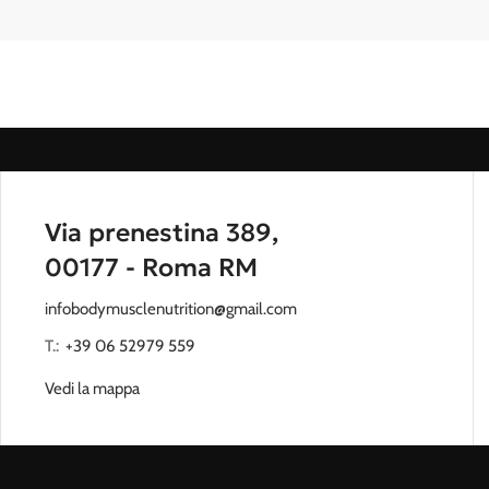
per non rinunciare al gusto, nemmeno a dieta.
to
Via prenestina 389,
00177 - Roma RM
ctional training: crea la tua home gym o rifornisci la tua palestra con attr
infobodymusclenutrition@gmail.com
T.:
‭
+39 06 52979 559
Vedi la mappa