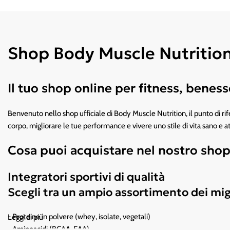
Shop Body Muscle Nutrition –
Il tuo shop online per fitness, bene
Benvenuto nello shop ufficiale di Body Muscle Nutrition, il punto di rife
corpo, migliorare le tue performance e vivere uno stile di vita sano e at
Cosa puoi acquistare nel nostro sho
Integratori sportivi di qualità
Scegli tra un ampio assortimento dei mig
- Proteine in polvere (whey, isolate, vegetali)
Leggi di più
- Aminoacidi (BCAA, EAA)