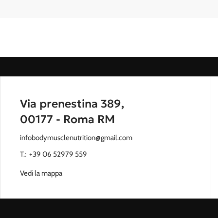
per non rinunciare al gusto, nemmeno a dieta.
to
Via prenestina 389,
00177 - Roma RM
ctional training: crea la tua home gym o rifornisci la tua palestra con attr
infobodymusclenutrition@gmail.com
T.:
‭
+39 06 52979 559
Vedi la mappa