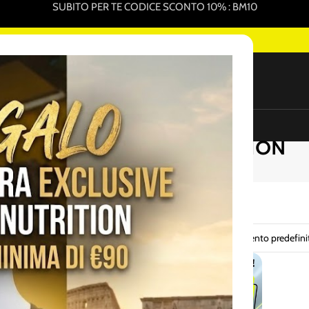
SUBITO PER TE CODICE SCONTO 10% : BM10
I PRODOTTI PER L'INTEGRAZIONE SPORTIVA ONLINE
NEW
ure Sportive In Vendita
Promo Pack
Sottocosto
BODY MUSCLE NUTRTITION
Vedi
Tutti
 risultati