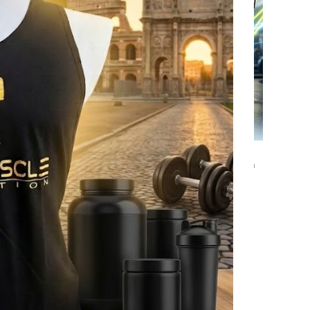
-50%
Canotta Body Muscle Nutrition
 MUSCLE
Abbigliamento
,
ABBIGLIAMENTO/CANOTTIERE
€
9,90
€
19,90
/CANOTTIERE
,
R