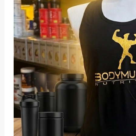
Anderson
Barrette proteiche/energetiche
Bevande energetiche/Proteiche
CARBO-JEL
Collagene
Creatina Polvere e Tabs
Creme proteiche
Drenanti / Termo Genici
Farina d'avena/ Fiocchi d'avena
Farina di avena/ fiocchi di avena/ Crema di
CANOTTA BODY
riso
NUTRITION
Glutammina
Idea Natale
Abbigliamento
,
keto
ABBIGLIAMENTO
L-carnitina / Carnitina
PROMO SUMME
€
9,90
MAGNESIO /SUPREMO -CITRATO -
BLICINATO
Maltodestrine/ Ciclodestrine
Mass Gainer