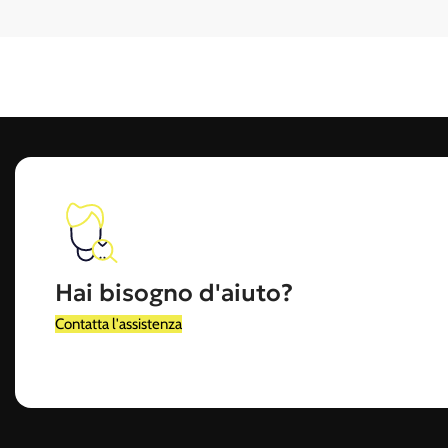
- Pre-workout ed energetici
- Creatina, glutammina, omega 3
- Vitamine, sali minerali e supporti per il benessere
Alimenti proteici e funzionali
Snack proteici, creme spalmabili, farine, biscotti e prodotti low-carb 
Attrezzature e accessori per l’allenamen
Dalle panche alle fasce elastiche, dai manubri agli strumenti per il fun
Hai bisogno d'aiuto?
Per chi è pensato il nostro shop
Contatta l'assistenza
🔹 Sportivi e appassionati di fitness
🔹 Atleti professionisti e amatoriali
🔹 Personal trainer e preparatori atletici
🔹 Palestre, centri fitness, studi medici e nutrizionisti (B2B)