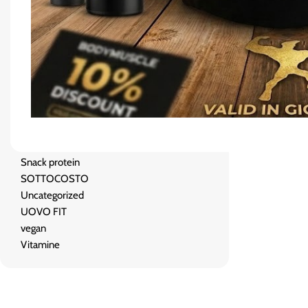
OMEGA 3
PASTA KETO/ PROTEICO
Pre-Post Workout
Promo Pack
PROMO SUMMER
Proteine
Salse zero
Salute e benessere
Shaker
Snack protein
SOTTOCOSTO
Uncategorized
UOVO FIT
vegan
Vitamine