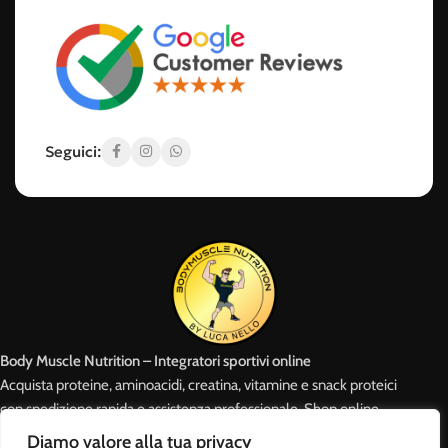
Acquistare da noi significa avere un partner affidabile, pronto a
consigliarti in base ai tuoi obiettivi e al tuo livello di allenamento.
Perché scegliere Body Muscle
Nutrition
Seguici:
✅ Solo prodotti testati e certificati
✅ Prezzi competitivi e offerte esclusive
✅ Consulenza pre-acquisto personalizzata
✅ Spedizione rapida in tutta Italia
✅ Pagamenti sicuri e assistenza clienti sempre disponibile
Body Muscle Nutrition – Integratori sportivi online
Acquista proteine, aminoacidi, creatina, vitamine e snack proteici
con spedizione rapida e assistenza professionale. Shop online
attivo 24/7 e punto vendita a Roma.
Diamo valore alla tua privacy