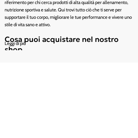
riferimento per chi cerca prodotti di alta qualità per allenamento,
nutrizione sportiva e salute. Qui trovi tutto ciò che ti serve per
supportare il tuo corpo, migliorare le tue performance e vivere uno
stile di vita sano e attivo.
Cosa puoi acquistare nel nostro
Leggi di più
shop
Integratori sportivi di qualità
Scegli tra un ampio assortimento dei
migliori brand sul mercato:
- Proteine in polvere (whey, isolate, vegetali)
- Aminoacidi (BCAA, EAA)
- Pre-workout ed energetici
- Creatina, glutammina, omega 3
- Vitamine, sali minerali e supporti per il benessere