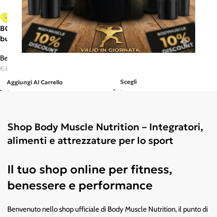
CREAM OF RICE – APPLE
-29%
NUTRITION
BCAA Aminio-hydrate orange
burst- Apple nutrition
Farina di avena/ fiocchi di avena/
Crema di riso
Bevande energetiche/Proteiche
€
14,90
€
2,50
€
3,50
Scegli
Aggiungi Al Carrello
Shop Body Muscle Nutrition – Integratori,
alimenti e attrezzature per lo sport
Il tuo shop online per fitness,
benessere e performance
Benvenuto nello shop ufficiale di Body Muscle Nutrition, il punto di